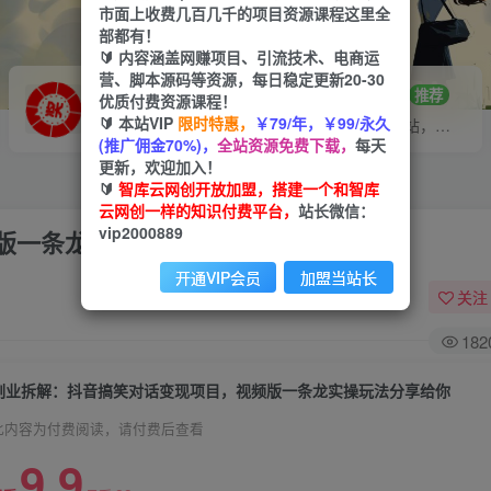
市面上收费几百几千的项目资源课程这里全
部都有！
🔰 内容涵盖网赚项目、引流技术、电商运
营、脚本源码等资源，每日稳定更新20-30
VIP推广
招募站长
70%分佣
推荐
优质付费资源课程！
🔰 本站VIP
限时特惠，
￥79/年，￥99/永久
会员专属推广链接
搭建同款网站，自己当老板
(推广佣金70%)，
全站资源免费下载，
每天
更新，欢迎加入！
🔰
智库云网创开放加盟，搭建一个和智库
云网创一样的知识付费平台，
站长微信：
vip2000889
版一条龙实操玩法分享给你
开通VIP会员
加盟当站长
关注
182
副业拆解：抖音搞笑对话变现项目，视频版一条龙实操玩法分享给你
此内容为付费阅读，请付费后查看
9.9