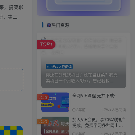
来，搞笑聊
册，第三
热门资源
TOP1
12.1W+人已阅读
你还在到处找项目？还在当韭菜？我靠
卖项目一个月收入5万+，曾经我也...
全网VIP课程 无损下载~
TOP2
2年前
1.7W+人已阅读
加入VIP会员，享70%的推广
TOP3
提成，免费学习多种网上创
业课程，菜鸟秒变大神！
3年前
1.2W+人已阅读