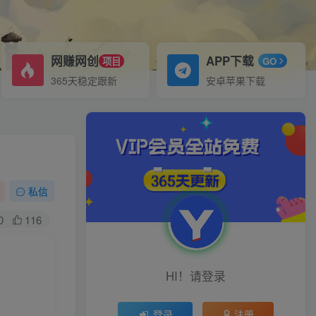
网赚网创
APP下载
项目
GO
365天稳定跟新
安卓苹果下载
私信
0
116
HI！请登录
登录
注册