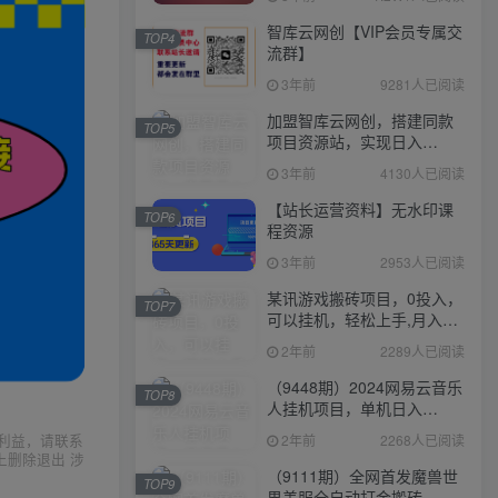
智库云网创【VIP会员专属交
TOP4
流群】
3年前
9281人已阅读
加盟智库云网创，搭建同款
TOP5
项目资源站，实现日入
2000+
3年前
4130人已阅读
【站长运营资料】无水印课
TOP6
程资源
3年前
2953人已阅读
某讯游戏搬砖项目，0投入，
TOP7
可以挂机，轻松上手,月入
3000+上不封顶
2年前
2289人已阅读
（9448期）2024网易云音乐
TOP8
人挂机项目，单机日入
150+，无脑月入5000+
利益，请联系
2年前
2268人已阅读
上删除退出 涉
（9111期）全网首发魔兽世
TOP9
界美服全自动打金搬砖，日