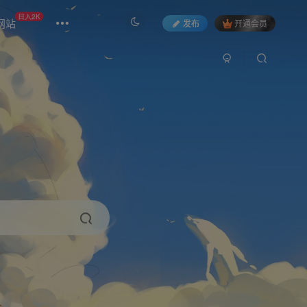
日入2K
网站
发布
开通会员