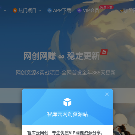
W
免费下载
热门项目
APP下载
VIP会员
加盟
网创网赚 ∞ 稳定更新
网创资源&实战项目 全网首发全年365天更新
智库云网创资源站
引流
抖音
直播
小红书
剪辑
快手
智库云网创 | 专注优质VIP网课资源分享，