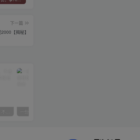
下一篇
000【揭秘】
抖音24小时无人直播音乐，不违规，不封号纯撸音浪，小白实操当天日入1000+
一份资料多种变现方式，小白也能轻松上手，日入800不是问题