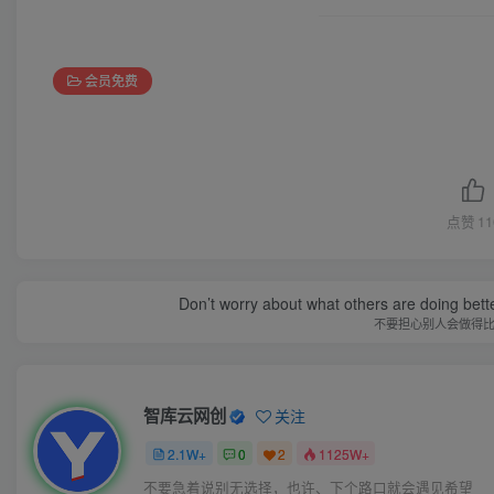
会员免费
点赞
11
Don’t worry about what others are doing bett
不要担心别人会做得
智库云网创
关注
2.1W+
0
2
1125W+
不要急着说别无选择，也许、下个路口就会遇见希望