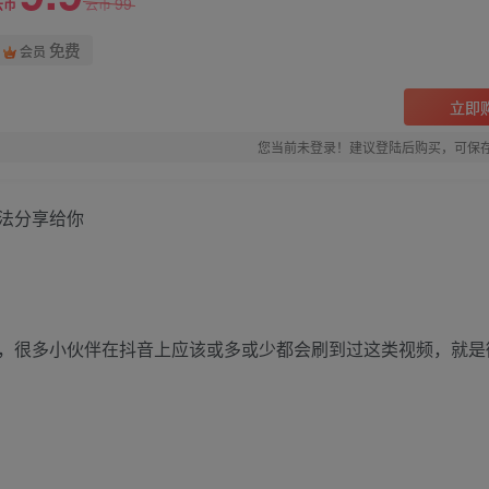
99
云币
云币
免费
会员
立即
您当前未登录！建议登陆后购买，可保
法分享给你
，很多小伙伴在抖音上应该或多或少都会刷到过这类视频，就是