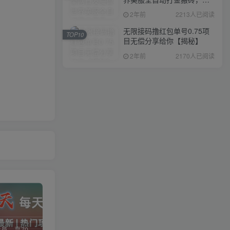
入1000+，简单好操作，保
2年前
2213人已阅读
姆级教学
无限接码撸红包单号0.75项
TOP10
目无偿分享给你【揭秘】
2年前
2170人已阅读
加入VIP会员，享70%的推广提成，免费学习多种网上创业课程，菜鸟秒变大神！
智库云网创【VIP会员专属交流群】
加盟智库云网创，搭建同款项目资源站，实现日入2000+