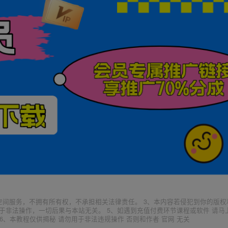
空间服务，不拥有所有权，不承担相关法律责任。 3、本内容若侵犯到你的版权
于非法操作，一切后果与本站无关。 5、如遇到充值付费环节课程或软件 请马
6、本教程仅供揭秘 请勿用于非法违规操作 否则和作者 官网 无关