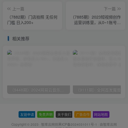
上一篇
下一篇
（7882期）门店拍照 无任何
（7885期）2023短视频创作
门槛 日入200+
运营训练营，从0~1账号起
步，学会底层逻辑思维 拍摄
方法
相关推荐
（9448期）2024网易云音乐人挂机项目，单机日入150+，无脑月入5000+
友链申请
-
免责声明
-
关于我们
-
广告合作
-
网站地图
Copyright © 2023 ·
智库云网创黑ICP备2024031011号-1
· 由
智库云网