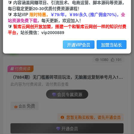
🔰 内容涵盖网赚项目、引流技术、电商运营、脚本源码等资源，
每日稳定更新20-30优质付费资源课程！
首页
创业课程
会员专属
正文
🔰 本站VIP
限时特惠，
￥79/年，￥99/永久 (推广佣金70%)，
全
站资源免费下载，
每天更新，欢迎加入！
（7884期）无门槛搬砖项目玩法，无脑搬运复制
🔰
智库云网创开放加盟，搭建一个和智库云网创一样的知识付费
平台，
站长微信：vip2000889
单号月入1500+，矩阵操作收益更高
开通VIP会员
加盟当站长
智库云网创
关注
私信
2年前发布
1080
191
付费阅读
（7884期）无门槛搬砖项目玩法，无脑搬运复制单号月入1500+，矩阵操作收益更高
此内容为付费阅读，请付费后查看
会员专属资源
免费
会员
您暂无购买权限，请先开通会员
开通会员