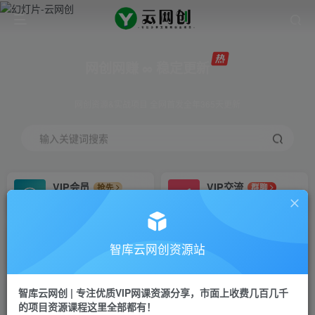
网创网赚 ∞ 稳定更新
网创资源&实战项目 全网首发全年365天更新
输入关键词搜索
VIP会员
VIP交流
抢先
群聊
免费下载全站资源
研究探讨更多创业项目路子。
VIP推广
招募站长
70%分佣
推荐
智库云网创资源站
会员专属推广链接
搭建同款网站，自己当老板
智库云网创 | 专注优质VIP网课资源分享，市面上收费几百几千
网赚网创
APP下载
项目
GO
的项目资源课程这里全部都有！
365天稳定跟新
安卓苹果下载