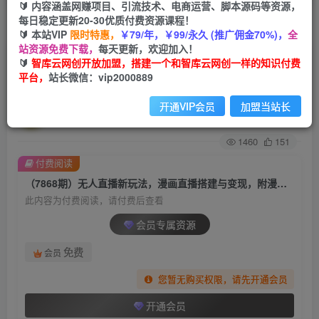
🔰 内容涵盖网赚项目、引流技术、电商运营、脚本源码等资源，
每日稳定更新20-30优质付费资源课程！
首页
创业课程
会员专属
正文
🔰 本站VIP
限时特惠，
￥79/年，￥99/永久 (推广佣金70%)，
全
站资源免费下载，
每天更新，欢迎加入！
（7868期）无人直播新玩法，漫画直播搭建与变
🔰
智库云网创开放加盟，搭建一个和智库云网创一样的知识付费
平台，
站长微信：vip2000889
现，附漫画素材小白也可操作
开通VIP会员
加盟当站长
智库云网创
关注
私信
2年前发布
1460
151
付费阅读
（7868期）无人直播新玩法，漫画直播搭建与变现，附漫画素材小白也可操作
此内容为付费阅读，请付费后查看
会员专属资源
免费
会员
您暂无购买权限，请先开通会员
开通会员