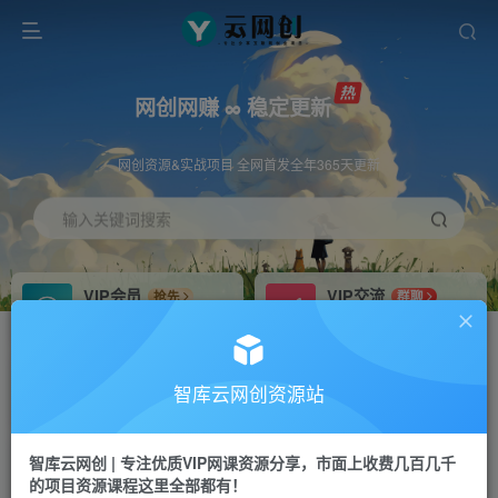
网创网赚 ∞ 稳定更新
网创资源&实战项目 全网首发全年365天更新
输入关键词搜索
VIP会员
VIP交流
抢先
群聊
免费下载全站资源
研究探讨更多创业项目路子。
VIP推广
招募站长
70%分佣
推荐
智库云网创资源站
会员专属推广链接
搭建同款网站，自己当老板
智库云网创 | 专注优质VIP网课资源分享，市面上收费几百几千
网赚网创
APP下载
项目
GO
的项目资源课程这里全部都有！
365天稳定跟新
安卓苹果下载