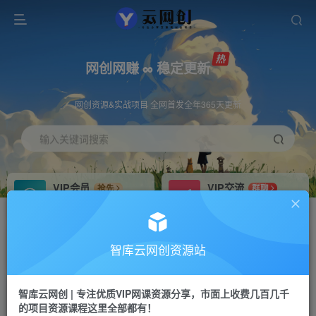
网创网赚 ∞ 稳定更新
网创资源&实战项目 全网首发全年365天更新
输入关键词搜索
VIP会员
VIP交流
抢先
群聊
免费下载全站资源
研究探讨更多创业项目路子。
VIP推广
招募站长
70%分佣
推荐
智库云网创资源站
会员专属推广链接
搭建同款网站，自己当老板
智库云网创 | 专注优质VIP网课资源分享，市面上收费几百几千
网赚网创
APP下载
项目
GO
的项目资源课程这里全部都有！
365天稳定跟新
安卓苹果下载