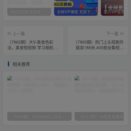
你还在到处找项目？还在当韭菜？我靠卖项目一个月收入5万+，曾经我也是个失败者。
全网VIP课程 无损下载~
上一篇
下一篇
（7862期）大V-美食色彩
（7865期）热门上头短剧外
法，美食短视频 学习相机 清
面卖188米.400部全集短剧
晰透亮灯光法 剪映剪辑 美感
兔费观看.喜欢看短剧的来
调色
（共332G）
相关推荐
（9448期）2024网易云音乐人挂机项目，单机日入150+，无脑月入5000+