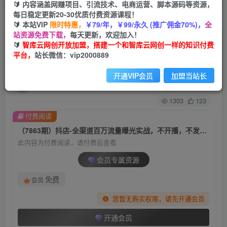
🔰 内容涵盖网赚项目、引流技术、电商运营、脚本源码等资源，
每日稳定更新20-30优质付费资源课程！
首页
创业课程
会员专属
正文
🔰 本站VIP
限时特惠，
￥79/年，￥99/永久 (推广佣金70%)，
全
站资源免费下载，
每天更新，欢迎加入！
（7863期）抖店-全渠道百万流量曝光实战，不开
🔰
智库云网创开放加盟，搭建一个和智库云网创一样的知识付费
平台，
站长微信：vip2000889
播，不发视频带货（16节课）
开通VIP会员
加盟当站长
智库云网创
关注
私信
2年前发布
1303
123
付费阅读
（7863期）抖店-全渠道百万流量曝光实战，不开播，不发视频带货（16节课）
此内容为付费阅读，请付费后查看
会员专属资源
免费
会员
您暂无购买权限，请先开通会员
开通会员