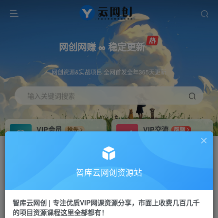
网创网赚 ∞ 稳定更新
网创资源&实战项目 全网首发全年365天更新
输入关键词搜索
VIP会员
VIP交流
抢先
群聊
免费下载全站资源
研究探讨更多创业项目路子。
VIP推广
招募站长
70%分佣
推荐
智库云网创资源站
会员专属推广链接
搭建同款网站，自己当老板
智库云网创 | 专注优质VIP网课资源分享，市面上收费几百几千
网赚网创
APP下载
项目
GO
的项目资源课程这里全部都有！
365天稳定跟新
安卓苹果下载