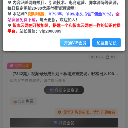
🔰 内容涵盖网赚项目、引流技术、电商运营、脚本源码等资源，
每日稳定更新20-30优质付费资源课程！
首页
创业课程
会员专属
正文
🔰 本站VIP
限时特惠，
￥79/年，￥99/永久 (推广佣金70%)，
全
站资源免费下载，
每天更新，欢迎加入！
（7842期）视频号分成计划＋私域双重变现，轻
🔰
智库云网创开放加盟，搭建一个和智库云网创一样的知识付费
平台，
站长微信：vip2000889
松日入1000＋，无任何门槛，小白轻松上手
开通VIP会员
加盟当站长
智库云网创
关注
私信
2年前发布
1337
160
付费阅读
（7842期）视频号分成计划＋私域双重变现，轻松日入1000＋，无任何门槛，小白轻松上手
此内容为付费阅读，请付费后查看
会员专属资源
免费
会员
您暂无购买权限，请先开通会员
开通会员