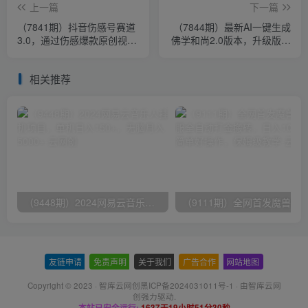
上一篇
下一篇
（7841期）抖音伤感号赛道
（7844期）最新AI一键生成
3.0，通过伤感爆款原创视
佛学和尚2.0版本，升级版无
频，轻松上热门，5种变现日
操作，日入2000+
入1000+
相关推荐
（9448期）2024网易云音乐人挂机项目，单机日入150+，无脑月入5000+
友链申请
-
免责声明
-
关于我们
-
广告合作
-
网站地图
Copyright © 2023 ·
智库云网创黑ICP备2024031011号-1
· 由
智库云网
创
强力驱动.
本站已安全运行:
1637天19小时51分30秒