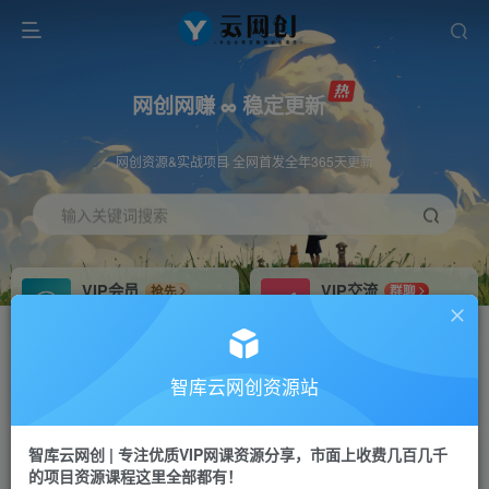
网创网赚 ∞ 稳定更新
网创资源&实战项目 全网首发全年365天更新
输入关键词搜索
VIP会员
VIP交流
抢先
群聊
免费下载全站资源
研究探讨更多创业项目路子。
VIP推广
招募站长
70%分佣
推荐
智库云网创资源站
会员专属推广链接
搭建同款网站，自己当老板
智库云网创 | 专注优质VIP网课资源分享，市面上收费几百几千
网赚网创
APP下载
项目
GO
的项目资源课程这里全部都有！
365天稳定跟新
安卓苹果下载