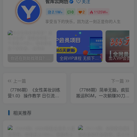
智库云网创
关注
2.1W+
0
2
1125W+
享受当下的快乐，因为这一刻正是你的人生
你还在到处找项目？还在当韭菜？我靠卖项目一个月收入5万+，曾经我也是个失败者。
全网VIP课程 无损下载~
上一篇
下一篇
（7786期）《女性美妆训练
（7788期）简单无脑，疯狂
营1.0》 操作教学 日引流
搬运BGM，一次躺赚30刀收
300+ 小白也能月入1W+(附
益。实操教程
200G教程)
相关推荐