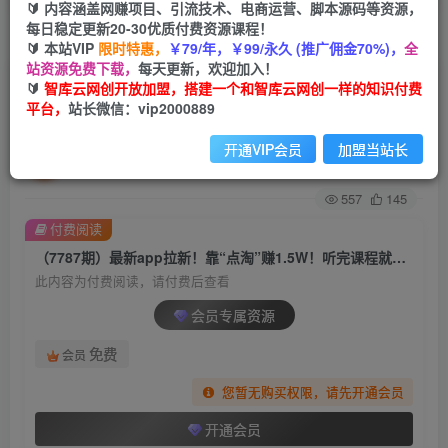
🔰 内容涵盖网赚项目、引流技术、电商运营、脚本源码等资源，
每日稳定更新20-30优质付费资源课程！
首页
创业课程
会员专属
正文
🔰 本站VIP
限时特惠，
￥79/年，￥99/永久 (推广佣金70%)，
全
站资源免费下载，
每天更新，欢迎加入！
（7787期）最新app拉新！靠“点淘”赚1.5W！听
🔰
智库云网创开放加盟，搭建一个和智库云网创一样的知识付费
平台，
站长微信：vip2000889
完课程就能操作！学不会来打我！
开通VIP会员
加盟当站长
智库云网创
关注
私信
2年前发布
557
145
付费阅读
（7787期）最新app拉新！靠“点淘”赚1.5W！听完课程就能操作！学不会来打我！
此内容为付费阅读，请付费后查看
会员专属资源
免费
会员
您暂无购买权限，请先开通会员
开通会员