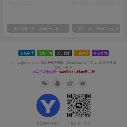
（9448期）2024网易云音乐人挂机项目，单机日入150+，无脑月入5000+
友链申请
-
免责声明
-
关于我们
-
广告合作
-
网站地图
Copyright © 2023 ·
智库云网创黑ICP备2024031011号-1
· 由
智库云网
创
强力驱动.
本站已安全运行:
1639天17小时30分22秒
智库云网创系统
扫码加站长微信