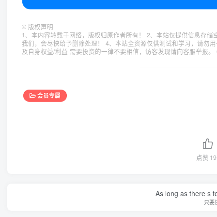
©
版权声明
1、本内容转载于网络，版权归原作者所有！ 2、本站仅提供信息存储
我们，会尽快给予删除处理！ 4、本站全资源仅供测试和学习，请勿用
及自身权益/利益 需要投资的一律不要相信，访客发现请向客服举报。 
会员专属
点赞
19
As long as there s t
只要