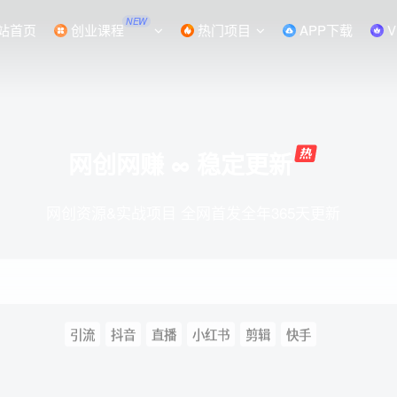
NEW
站首页
创业课程
热门项目
APP下载
V
网创网赚 ∞ 稳定更新
网创资源&实战项目 全网首发全年365天更新
引流
抖音
直播
小红书
剪辑
快手