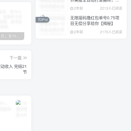
入1000+，简单好操作，保
2年前
2213人已阅读
姆级教学
无限接码撸红包单号0.75项
TOP10
目无偿分享给你【揭秘】
2年前
2170人已阅读
加入VIP会员，享70%的推广提成，免费学习多种网上创业课程，菜鸟秒变大神！
智库云网创【VIP会员专属交流群】
加盟智库云网创，搭建同款项目资源站，实现日入2000+
下一篇
动收入 完结21
节