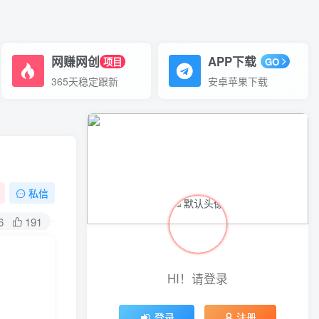
网赚网创
APP下载
项目
GO
365天稳定跟新
安卓苹果下载
私信
6
191
HI！请登录
登录
注册