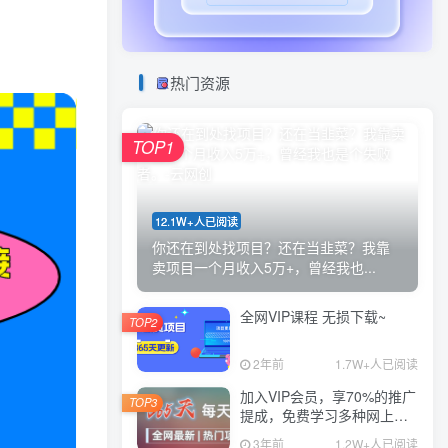
热门资源
TOP1
12.1W+人已阅读
你还在到处找项目？还在当韭菜？我靠
卖项目一个月收入5万+，曾经我也...
全网VIP课程 无损下载~
TOP2
2年前
1.7W+人已阅读
加入VIP会员，享70%的推广
TOP3
提成，免费学习多种网上创
业课程，菜鸟秒变大神！
3年前
1.2W+人已阅读