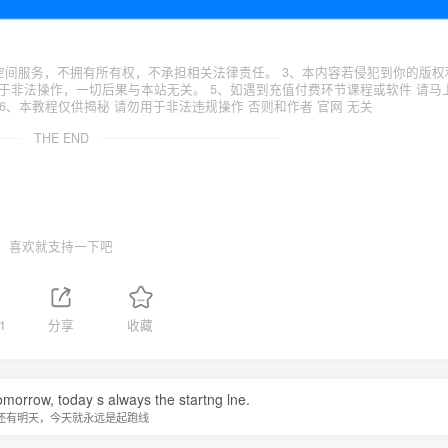
空间服务，不拥有所有权，不承担相关法律责任。 3、本内容若侵犯到你的版权
于非法操作，一切后果与本站无关。 5、如遇到充值付费环节课程或软件 请马
6、本教程仅供揭秘 请勿用于非法违规操作 否则和作者 官网 无关
THE END
喜欢就支持一下吧
1
分享
收藏
omorrow, today s always the startng lne.
还有明天，今天就永远是起跑线