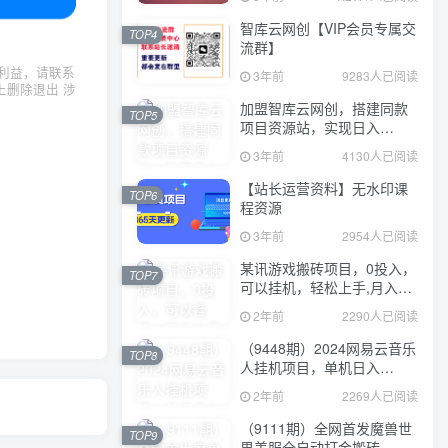
智库云网创【VIP会员专属交
TOP4
流群】
利益，请联系
3年前
9283人已阅读
上删除退出 涉
加盟智库云网创，搭建同款
TOP5
项目资源站，实现日入
2000+
3年前
4130人已阅读
【站长运营资料】无水印课
TOP6
程资源
3年前
2954人已阅读
某讯游戏搬砖项目，0投入，
TOP7
可以挂机，轻松上手,月入
3000+上不封顶
2年前
2290人已阅读
（9448期）2024网易云音乐
TOP8
人挂机项目，单机日入
150+，无脑月入5000+
2年前
2269人已阅读
（9111期）全网首发魔兽世
TOP9
界美服全自动打金搬砖，日