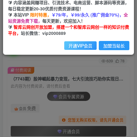
🔰 内容涵盖网赚项目、引流技术、电商运营、脚本源码等资源，
每日稳定更新20-30优质付费资源课程！
首页
创业课程
会员专属
正文
🔰 本站VIP
限时特惠，
￥79/年，￥99/永久 (推广佣金70%)，
全
站资源免费下载，
每天更新，欢迎加入！
（7743期）股神崛起暴力变现，七大引流技巧助
🔰
智库云网创开放加盟，搭建一个和智库云网创一样的知识付费
平台，
站长微信：vip2000889
你实现日入1000＋，按照流程操作，没…
开通VIP会员
加盟当站长
智库云网创
关注
私信
2年前发布
639
78
付费阅读
（7743期）股神崛起暴力变现，七大引流技巧助你实现日入1000＋，按照流程操作，没…
此内容为付费阅读，请付费后查看
会员专属资源
免费
会员
您暂无购买权限，请先开通会员
开通会员