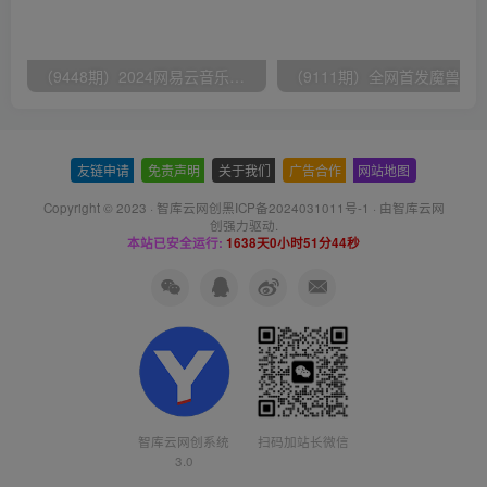
（9448期）2024网易云音乐人挂机项目，单机日入150+，无脑月入5000+
友链申请
-
免责声明
-
关于我们
-
广告合作
-
网站地图
Copyright © 2023 ·
智库云网创黑ICP备2024031011号-1
· 由
智库云网
创
强力驱动.
本站已安全运行:
1638天0小时51分45秒
智库云网创系统
扫码加站长微信
3.0