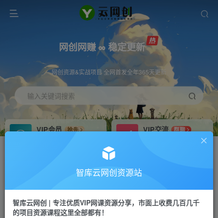
网创网赚 ∞ 稳定更新
网创资源&实战项目 全网首发全年365天更新
输入关键词搜索
VIP会员
VIP交流
抢先
群聊
免费下载全站资源
研究探讨更多创业项目路子。
VIP推广
招募站长
70%分佣
推荐
智库云网创资源站
会员专属推广链接
搭建同款网站，自己当老板
智库云网创 | 专注优质VIP网课资源分享，市面上收费几百几千
网赚网创
APP下载
项目
GO
的项目资源课程这里全部都有！
365天稳定跟新
安卓苹果下载