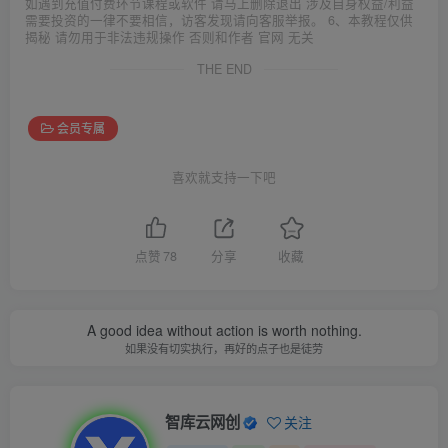
如遇到充值付费环节课程或软件 请马上删除退出 涉及自身权益/利益
需要投资的一律不要相信，访客发现请向客服举报。 6、本教程仅供
揭秘 请勿用于非法违规操作 否则和作者 官网 无关
THE END
会员专属
喜欢就支持一下吧
点赞
78
分享
收藏
A good idea without action is worth nothing.
如果没有切实执行，再好的点子也是徒劳
智库云网创
关注