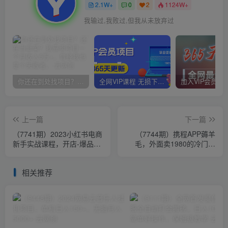
2.1W+
0
2
1124W+
我输过,我败过,但我从未放弃过
你还在到处找项目？还在当韭菜？我靠卖项目一个月收入5万+，曾经我也是个失败者。
全网VIP课程 无损下载~
上一篇
下一篇
（7741期）2023小红书电商
（7744期）携程APP薅羊
新手实战课程，开店-爆品-
毛，外面卖1980的冷门赛
搬运素材-剪辑-引流-变现、
道，矩阵月入1.5w
全流程
相关推荐