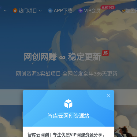
W
免费下载
热门项目
APP下载
VIP会员
加盟
网创网赚 ∞ 稳定更新
网创资源&实战项目 全网首发全年365天更新
智库云网创资源站
引流
抖音
直播
小红书
剪辑
快手
智库云网创 | 专注优质VIP网课资源分享，