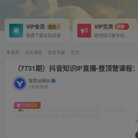
VIP会员
VIP交流
抢先
群聊
免费下载全站资源
研究探讨更多创业项目路子。
首页
创业课程
会员专属
正文
（7731期）抖音知识IP直播-登顶营课程
智库云网创
2年前发布
付费阅读