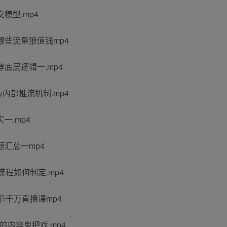
模型.mp4
间哪些流量狼值钱mp4
荐底层逻辑一.mp4
心内部推流机制.mp4
一.mp4
题汇总一mp4
流程如何制定.mp4
一节千万直播课mp4
品的内容鬼把戏.mp4