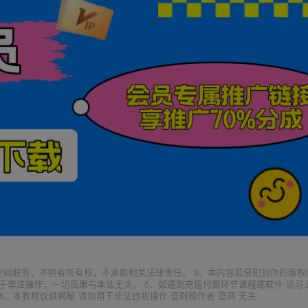
空间服务，不拥有所有权，不承担相关法律责任。 3、本内容若侵犯到你的版权
于非法操作，一切后果与本站无关。 5、如遇到充值付费环节课程或软件 请马
6、本教程仅供揭秘 请勿用于非法违规操作 否则和作者 官网 无关