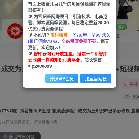
市面上收费几百几千的项目资源课程这里全
部都有！
🔰 内容涵盖网赚项目、引流技术、电商运
营、脚本源码等资源，每日稳定更新20-30
VIP推广
招募站长
70%分佣
推荐
优质付费资源课程！
🔰 本站VIP
限时特惠，
￥79/年，￥99/永久
会员专属推广链接
搭建同款网站，自己当老板
(推广佣金70%)，
全站资源免费下载，
每天
更新，欢迎加入！
🔰
智库云网创开放加盟，搭建一个和智库
云网创一样的知识付费平台，
站长微信：
vip2000889
：成交为王知识IP出单必修课 流量+卖课+短视
开通VIP会员
加盟当站长
关注
153
此内容为付费阅读，请付费后查看
会员专属资源