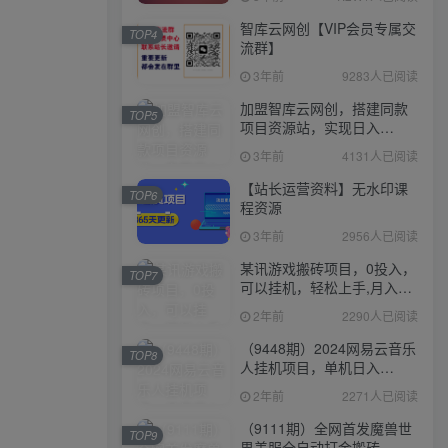
智库云网创【VIP会员专属交
TOP4
流群】
3年前
9283人已阅读
加盟智库云网创，搭建同款
TOP5
项目资源站，实现日入
2000+
3年前
4131人已阅读
【站长运营资料】无水印课
TOP6
程资源
3年前
2956人已阅读
某讯游戏搬砖项目，0投入，
TOP7
可以挂机，轻松上手,月入
3000+上不封顶
2年前
2290人已阅读
（9448期）2024网易云音乐
TOP8
人挂机项目，单机日入
150+，无脑月入5000+
2年前
2271人已阅读
（9111期）全网首发魔兽世
TOP9
界美服全自动打金搬砖，日