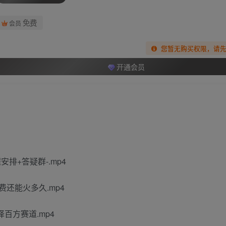
免费
会员
您暂无购买权限，请
开通会员
安排+答疑群-.mp4
费还能火多久.mp4
择百方赛道.mp4