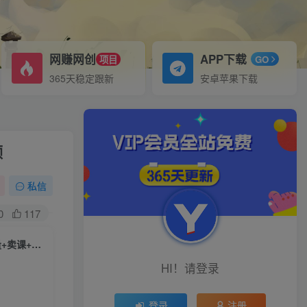
网赚网创
APP下载
项目
GO
365天稳定跟新
安卓苹果下载
频
私信
0
117
（7731期）抖音知识IP直播-登顶营课程：成交为王知识IP出单必修课 流量+卖课+短视频
HI！请登录
登录
注册