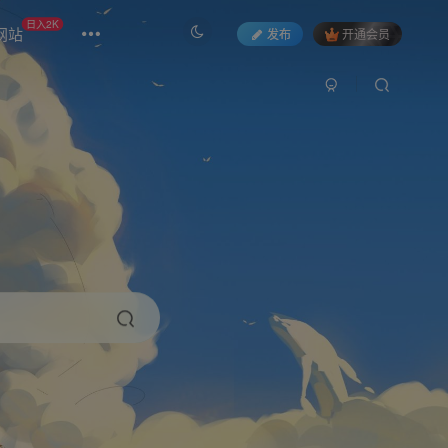
日入2K
网站
发布
开通会员