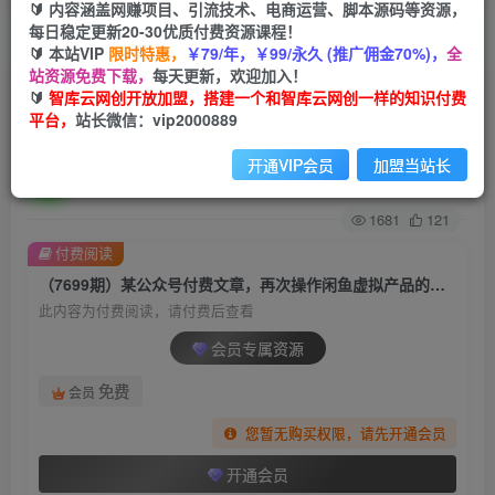
🔰 内容涵盖网赚项目、引流技术、电商运营、脚本源码等资源，
每日稳定更新20-30优质付费资源课程！
首页
创业课程
会员专属
正文
🔰 本站VIP
限时特惠，
￥79/年，￥99/永久 (推广佣金70%)，
全
站资源免费下载，
每天更新，欢迎加入！
（7699期）某公众号付费文章，再次操作闲鱼虚
🔰
智库云网创开放加盟，搭建一个和智库云网创一样的知识付费
平台，
站长微信：vip2000889
拟产品的完整过程
开通VIP会员
加盟当站长
智库云网创
关注
私信
2年前发布
1681
121
付费阅读
（7699期）某公众号付费文章，再次操作闲鱼虚拟产品的完整过程
此内容为付费阅读，请付费后查看
会员专属资源
免费
会员
您暂无购买权限，请先开通会员
开通会员