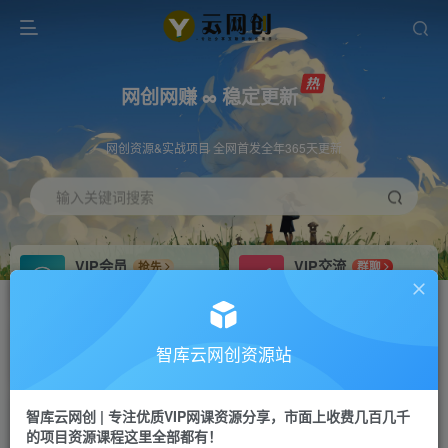
网创网赚 ∞ 稳定更新
网创资源&实战项目 全网首发全年365天更新
输入关键词搜索
VIP会员
VIP交流
抢先
群聊
免费下载全站资源
研究探讨更多创业项目路子。
VIP推广
招募站长
70%分佣
推荐
智库云网创资源站
会员专属推广链接
搭建同款网站，自己当老板
智库云网创 | 专注优质VIP网课资源分享，市面上收费几百几千
网赚网创
APP下载
项目
GO
的项目资源课程这里全部都有！
365天稳定跟新
安卓苹果下载