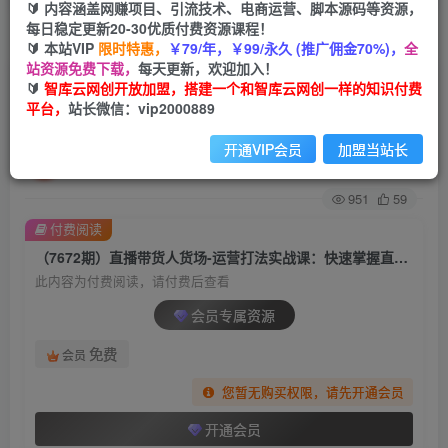
🔰 内容涵盖网赚项目、引流技术、电商运营、脚本源码等资源，
每日稳定更新20-30优质付费资源课程！
首页
创业课程
会员专属
正文
🔰 本站VIP
限时特惠，
￥79/年，￥99/永久 (推广佣金70%)，
全
站资源免费下载，
每天更新，欢迎加入！
（7672期）直播带货人货场-运营打法实战课：快
🔰
智库云网创开放加盟，搭建一个和智库云网创一样的知识付费
平台，
站长微信：vip2000889
速掌握直播带货的运营策略（8节课）
开通VIP会员
加盟当站长
智库云网创
关注
私信
2年前发布
951
59
付费阅读
（7672期）直播带货人货场-运营打法实战课：快速掌握直播带货的运营策略（8节课）
此内容为付费阅读，请付费后查看
会员专属资源
免费
会员
您暂无购买权限，请先开通会员
开通会员