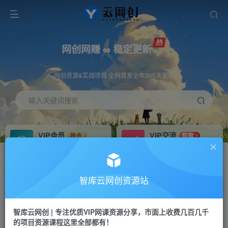
网创网赚 ∞ 稳定更新
网创资源&实战项目 全网首发全年365天更新
输入关键词搜索
VIP会员
VIP交流
抢先
群聊
免费下载全站资源
研究探讨更多创业项目路子。
VIP推广
招募站长
70%分佣
推荐
智库云网创资源站
会员专属推广链接
搭建同款网站，自己当老板
智库云网创 | 专注优质VIP网课资源分享，市面上收费几百几千
网赚网创
APP下载
项目
GO
的项目资源课程这里全部都有！
365天稳定跟新
安卓苹果下载