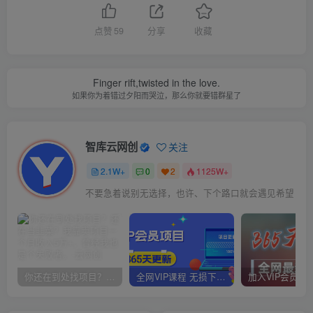
点赞
59
分享
收藏
Finger rift,twisted in the love.
如果你为着错过夕阳而哭泣，那么你就要错群星了
智库云网创
关注
2.1W+
0
2
1125W+
不要急着说别无选择，也许、下个路口就会遇见希望
你还在到处找项目？还在当韭菜？我靠卖项目一个月收入5万+，曾经我也是个失败者。
全网VIP课程 无损下载~