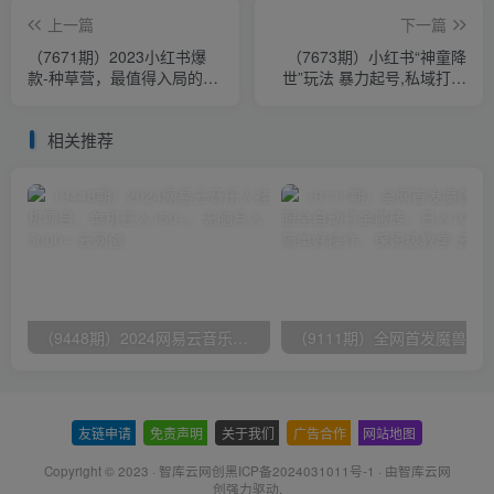
上一篇
下一篇
（7671期）2023小红书爆
（7673期）小红书“神童降
款-种草营，最值得入局的站
世”玩法 暴力起号,私域打造
外流量渠道（22节课）
聚宝盆 弯道超车 实现年入几
十万
相关推荐
（9448期）2024网易云音乐人挂机项目，单机日入150+，无脑月入5000+
友链申请
-
免责声明
-
关于我们
-
广告合作
-
网站地图
Copyright © 2023 ·
智库云网创黑ICP备2024031011号-1
· 由
智库云网
创
强力驱动.