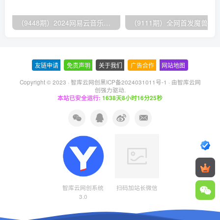
（9448期）2024网易云音乐人挂机项目，单机日入150+，无脑月入5000+
友链申请
-
免责声明
-
关于我们
-
广告合作
-
网站地图
Copyright © 2023 ·
智库云网创黑ICP备2024031011号-1
· 由
智库云网
创
强力驱动.
本站已安全运行:
1638天8小时16分25秒
智库云网创系统
扫码加站长微信
3.0