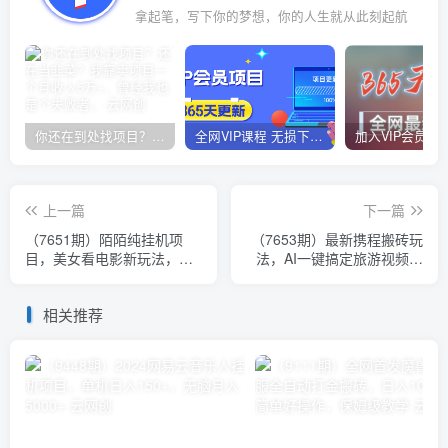
拿起笔，写下你的梦想，你的人生就从此刻起航
你还在到处找项目？还在当韭菜？我靠卖项目一个月收入5万+，曾经我也是个失败者。
全网VIP课程 无损下载~
上一篇
下一篇
（7651期）陌陌纯挂机项
（7653期）最新携程搬砖玩
目，美女看电影新玩法，单
法，AI一键搞定旅游视频，
号一周收益800+
小白单号月入1500，可矩阵
相关推荐