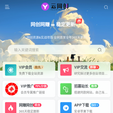
网创网赚 ∞ 稳定更新
网创资源&实战项目 全网首发全年365天更新
输入关键词搜索
VIP会员
VIP交流
抢先
群聊
免费下载全站资源
研究探讨更多创业项目路子。
VIP推广
招募站长
70%分佣
推荐
会员专属推广链接
搭建同款网站，自己当老板
网赚网创
APP下载
项目
GO
365天稳定跟新
安卓苹果下载