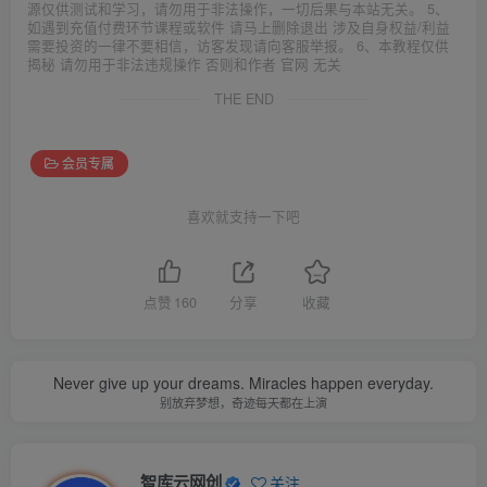
源仅供测试和学习，请勿用于非法操作，一切后果与本站无关。 5、
如遇到充值付费环节课程或软件 请马上删除退出 涉及自身权益/利益
需要投资的一律不要相信，访客发现请向客服举报。 6、本教程仅供
揭秘 请勿用于非法违规操作 否则和作者 官网 无关
THE END
会员专属
喜欢就支持一下吧
点赞
160
分享
收藏
Never give up your dreams. Miracles happen everyday.
别放弃梦想，奇迹每天都在上演
智库云网创
关注