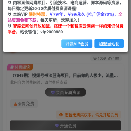
🔰 内容涵盖网赚项目、引流技术、电商运营、脚本源码等资源，
每日稳定更新20-30优质付费资源课程！
首页
创业课程
会员专属
正文
🔰 本站VIP
限时特惠，
￥79/年，￥99/永久 (推广佣金70%)，
全
站资源免费下载，
每天更新，欢迎加入！
（7649期）视频号书法蓝海项目，目前做的人极
🔰
智库云网创开放加盟，搭建一个和智库云网创一样的知识付费
平台，
站长微信：vip2000889
少，流量可观，变现简单，日入1000+
开通VIP会员
加盟当站长
智库云网创
关注
私信
2年前发布
1059
160
付费阅读
（7649期）视频号书法蓝海项目，目前做的人极少，流量可观，变现简单，日入1000+
此内容为付费阅读，请付费后查看
会员专属资源
免费
会员
您暂无购买权限，请先开通会员
开通会员