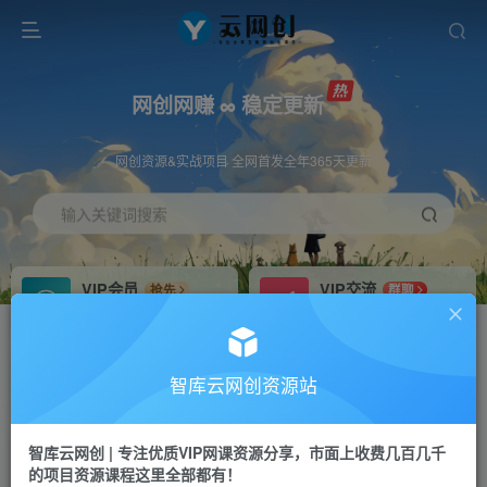
网创网赚 ∞ 稳定更新
网创资源&实战项目 全网首发全年365天更新
输入关键词搜索
VIP会员
VIP交流
抢先
群聊
免费下载全站资源
研究探讨更多创业项目路子。
VIP推广
招募站长
70%分佣
推荐
智库云网创资源站
会员专属推广链接
搭建同款网站，自己当老板
智库云网创 | 专注优质VIP网课资源分享，市面上收费几百几千
网赚网创
APP下载
项目
GO
的项目资源课程这里全部都有！
365天稳定跟新
安卓苹果下载