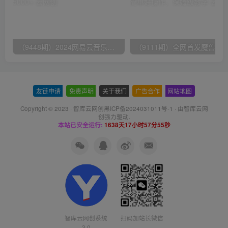
（9448期）2024网易云音乐人挂机项目，单机日入150+，无脑月入5000+
友链申请
-
免责声明
-
关于我们
-
广告合作
-
网站地图
Copyright © 2023 ·
智库云网创黑ICP备2024031011号-1
· 由
智库云网
创
强力驱动.
本站已安全运行:
1638天17小时57分55秒
智库云网创系统
扫码加站长微信
3.0