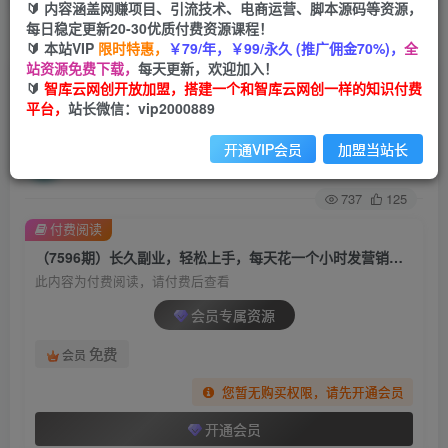
🔰 内容涵盖网赚项目、引流技术、电商运营、脚本源码等资源，
每日稳定更新20-30优质付费资源课程！
首页
创业课程
会员专属
正文
🔰 本站VIP
限时特惠，
￥79/年，￥99/永久 (推广佣金70%)，
全
站资源免费下载，
每天更新，欢迎加入！
（7596期）长久副业，轻松上手，每天花一个小
🔰
智库云网创开放加盟，搭建一个和智库云网创一样的知识付费
平台，
站长微信：vip2000889
时发营销邮件月入10000+
开通VIP会员
加盟当站长
智库云网创
关注
私信
2年前发布
737
125
付费阅读
（7596期）长久副业，轻松上手，每天花一个小时发营销邮件月入10000+
此内容为付费阅读，请付费后查看
会员专属资源
免费
会员
您暂无购买权限，请先开通会员
开通会员