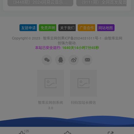
（9448期）2024网易云音乐人挂机项目，单机日入150+，无脑月入5000+
友链申请
-
免责声明
-
关于我们
-
广告合作
-
网站地图
Copyright © 2023 ·
智库云网创黑ICP备2024031011号-1
· 由
智库云网
创
强力驱动.
本站已安全运行:
1640天14小时7分45秒
智库云网创系统
扫码加站长微信
3.0
125