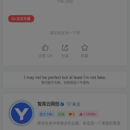
THE END
会员专属
喜欢就支持一下吧
点赞
125
分享
收藏
Wish my smile clear off the sky, of all days.
微笑可以晴朗所有的天
智库云网创
关注
2.1W+
0
2
1125W+
别放弃梦想，奇迹每天都在上演