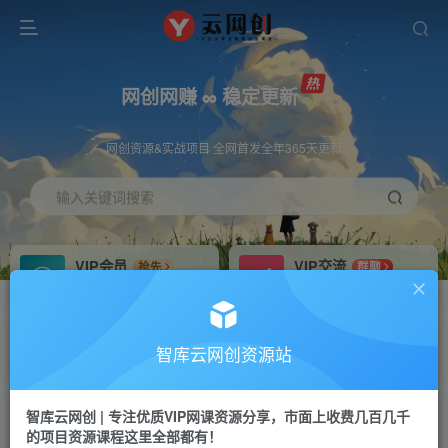
网创网赚 ∞ 稳定更新
网创资源&实战项目 全网首发全年365天更新
输入关键词搜索
VIP会员
VIP交流
抢先
群聊
免费下载全站资源
研究探讨更多创业项目路子。
VIP推广
招募站长
70%分佣
推荐
智库云网创资源站
会员专属推广链接
搭建同款网站，自己当老板
智库云网创 | 专注优质VIP网课资源分享，市面上收费几百几千
网赚网创
APP下载
项目
GO
的项目资源课程这里全部都有！
365天稳定跟新
安卓苹果下载