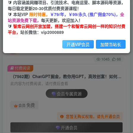
🔰 内容涵盖网赚项目、引流技术、电商运营、脚本源码等资源，
每日稳定更新20-30优质付费资源课程！
首页
创业课程
会员专属
正文
🔰 本站VIP
限时特惠，
￥79/年，￥99/永久 (推广佣金70%)，
全
站资源免费下载，
每天更新，欢迎加入！
（7562期）ChatGPT掘金，教你用GPT，高效创
🔰
智库云网创开放加盟，搭建一个和智库云网创一样的知识付费
平台，
站长微信：vip2000889
富！如何使用AI工具高效实践
开通VIP会员
加盟当站长
智库云网创
关注
私信
2年前发布
1045
66
付费阅读
（7562期）ChatGPT掘金，教你用GPT，高效创富！如何使用AI工具高效实践
此内容为付费阅读，请付费后查看
会员专属资源
免费
会员
您暂无购买权限，请先开通会员
开通会员