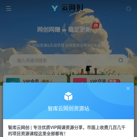
网创网赚 ∞ 稳定更新
网创资源&实战项目 全网首发全年365天更新
输入关键词搜索
VIP会员
VIP交流
抢先
群聊
免费下载全站资源
研究探讨更多创业项目路子。
VIP推广
招募站长
70%分佣
推荐
智库云网创资源站
会员专属推广链接
搭建同款网站，自己当老板
智库云网创 | 专注优质VIP网课资源分享，市面上收费几百几千
网赚网创
APP下载
项目
GO
的项目资源课程这里全部都有！
365天稳定跟新
安卓苹果下载