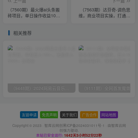
上一篇
下一篇
（7560期）最火爆ai头条搬
（7563期）达芬奇-调色思
砖项目，单日操作收益100-
维，商业项目实操，打通软
300+
件和调色思维（37节课）
相关推荐
（9448期）2024网易云音乐人挂机项目，单机日入150+，无脑月入5000+
友链申请
-
免责声明
-
关于我们
-
广告合作
-
网站地图
Copyright © 2023 ·
智库云网创黑ICP备2024031011号-1
· 由
智库云网
创
强力驱动.
本站已安全运行:
1642天3小时52分22秒