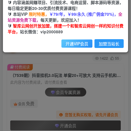
🔰 内容涵盖网赚项目、引流技术、电商运营、脚本源码等资源，
每日稳定更新20-30优质付费资源课程！
首页
创业课程
会员专属
正文
🔰 本站VIP
限时特惠，
￥79/年，￥99/永久 (推广佣金70%)，
全
站资源免费下载，
每天更新，欢迎加入！
（7539期）抖音挂机3.0玩法 单窗20+可放大 支持
🔰
智库云网创开放加盟，搭建一个和智库云网创一样的知识付费
平台，
站长微信：vip2000889
云手机和模拟器（附无限注册抖音教程）
开通VIP会员
加盟当站长
智库云网创
关注
私信
2年前发布
1422
55
付费阅读
（7539期）抖音挂机3.0玩法 单窗20+可放大 支持云手机和模拟器（附无限注册抖音教程）
此内容为付费阅读，请付费后查看
会员专属资源
免费
会员
您暂无购买权限，请先开通会员
开通会员