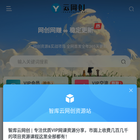
网创网赚 ∞ 稳定更新
网创资源&实战项目 全网首发全年365天更新
输入关键词搜索
VIP会员
VIP交流
抢先
群聊
免费下载全站资源
研究探讨更多创业项目路子。
VIP推广
招募站长
70%分佣
推荐
智库云网创资源站
会员专属推广链接
搭建同款网站，自己当老板
智库云网创 | 专注优质VIP网课资源分享，市面上收费几百几千
网赚网创
APP下载
项目
GO
的项目资源课程这里全部都有！
365天稳定跟新
安卓苹果下载