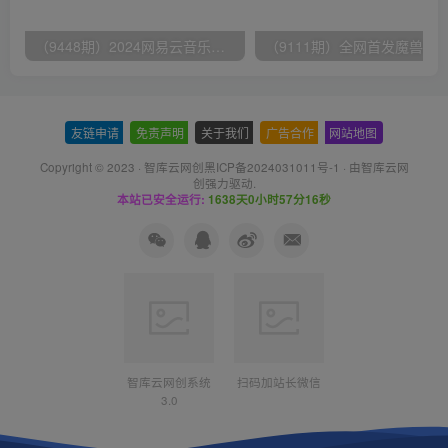
（9448期）2024网易云音乐人挂机项目，单机日入150+，无脑月入5000+
友链申请
-
免责声明
-
关于我们
-
广告合作
-
网站地图
Copyright © 2023 ·
智库云网创黑ICP备2024031011号-1
· 由
智库云网
创
强力驱动.
本站已安全运行:
1638天0小时57分16秒
智库云网创系统
扫码加站长微信
3.0