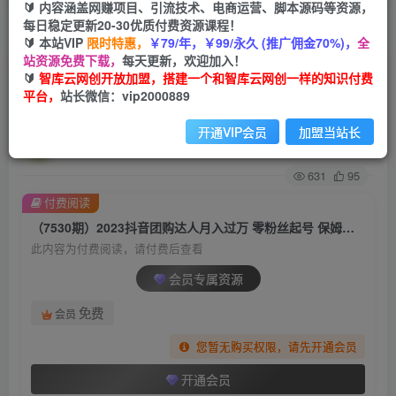
🔰 内容涵盖网赚项目、引流技术、电商运营、脚本源码等资源，
每日稳定更新20-30优质付费资源课程！
首页
创业课程
会员专属
正文
🔰 本站VIP
限时特惠，
￥79/年，￥99/永久 (推广佣金70%)，
全
站资源免费下载，
每天更新，欢迎加入！
（7530期）2023抖音团购达人月入过万 零粉丝起
🔰
智库云网创开放加盟，搭建一个和智库云网创一样的知识付费
平台，
站长微信：vip2000889
号 保姆式教学 确保操作者都会有收益
开通VIP会员
加盟当站长
智库云网创
关注
私信
2年前发布
631
95
付费阅读
（7530期）2023抖音团购达人月入过万 零粉丝起号 保姆式教学 确保操作者都会有收益
此内容为付费阅读，请付费后查看
会员专属资源
免费
会员
您暂无购买权限，请先开通会员
开通会员