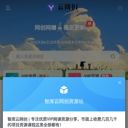
网创网赚 ∞ 稳定更新
网创资源&实战项目 全网首发全年365天更新
输入关键词搜索
VIP会员
VIP交流
抢先
群聊
免费下载全站资源
研究探讨更多创业项目路子。
VIP推广
招募站长
70%分佣
推荐
智库云网创资源站
会员专属推广链接
搭建同款网站，自己当老板
智库云网创 | 专注优质VIP网课资源分享，市面上收费几百几千
网赚网创
APP下载
项目
GO
的项目资源课程这里全部都有！
365天稳定跟新
安卓苹果下载