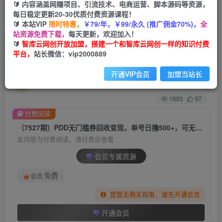
🔰 内容涵盖网赚项目、引流技术、电商运营、脚本源码等资源，
每日稳定更新20-30优质付费资源课程！
首页
创业课程
会员专属
正文
🔰 本站VIP
限时特惠，
￥79/年，￥99/永久 (推广佣金70%)，
全
站资源免费下载，
每天更新，欢迎加入！
（7527期）PDD无门槛券回收变现，单号日撸
🔰
智库云网创开放加盟，搭建一个和智库云网创一样的知识付费
平台，
站长微信：vip2000889
500+，可无脑批量操作
开通VIP会员
加盟当站长
智库云网创
关注
私信
2年前发布
1693
97
付费阅读
（7527期）PDD无门槛券回收变现，单号日撸500+，可无脑批量操作
此内容为付费阅读，请付费后查看
会员专属资源
免费
会员
您暂无购买权限，请先开通会员
开通会员