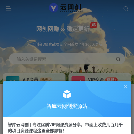
网创网赚 ∞ 稳定更新
网创资源&实战项目 全网首发全年365天更新
输入关键词搜索
VIP会员
VIP交流
抢先
群聊
免费下载全站资源
研究探讨更多创业项目路子。
VIP推广
招募站长
70%分佣
推荐
智库云网创资源站
会员专属推广链接
搭建同款网站，自己当老板
智库云网创 | 专注优质VIP网课资源分享，市面上收费几百几千
网赚网创
APP下载
项目
GO
的项目资源课程这里全部都有！
365天稳定跟新
安卓苹果下载