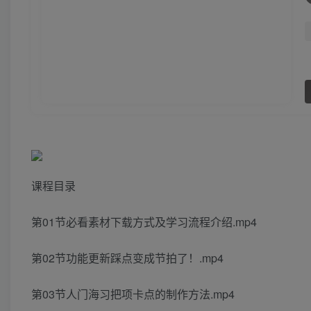
课程目录
第01节必看素材下载方式及学习流程介绍.mp4
第02节功能更新踩点变成节拍了！.mp4
第03节人门海习把项卡点的制作方法.mp4