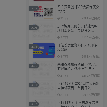
智库云网创【VIP会员专属交
TOP4
流群】
3年前
9281人已阅读
加盟智库云网创，搭建同款
TOP5
项目资源站，实现日入
2000+
3年前
4130人已阅读
【站长运营资料】无水印课
TOP6
程资源
3年前
2953人已阅读
某讯游戏搬砖项目，0投入，
TOP7
可以挂机，轻松上手,月入
3000+上不封顶
2年前
2289人已阅读
（9448期）2024网易云音乐
TOP8
人挂机项目，单机日入
150+，无脑月入5000+
2年前
2268人已阅读
（9111期）全网首发魔兽世
TOP9
界美服全自动打金搬砖，日