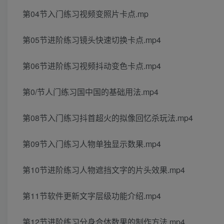
第04节入门练习视频变照片卡点.mp
第05节进阶练习镜头快速切换卡点.mp4
第06节进阶练习视频抖动变色卡点.mp4
第0/节人门练习国中国的基础用法.mp4
第08节入门练习抖首超火的拟像回忆杀玩法.mp4
第09节入门练习人物单独显示数果.mp4
第10节进阶练习人物遮挡文字的片头效果.mp4
第11节软件更新文字层级功能介绍.mp4
第12节进阶练习分身合体数果的制作方法.mp4