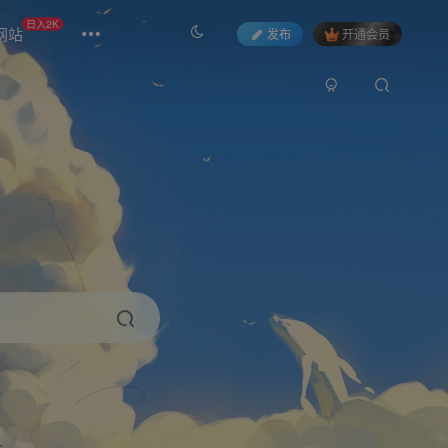
日入2K
网站
发布
开通会员