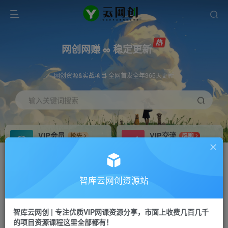
网创网赚 ∞ 稳定更新
网创资源&实战项目 全网首发全年365天更新
输入关键词搜索
VIP会员
VIP交流
抢先
群聊
免费下载全站资源
研究探讨更多创业项目路子。
VIP推广
招募站长
70%分佣
推荐
智库云网创资源站
会员专属推广链接
搭建同款网站，自己当老板
智库云网创 | 专注优质VIP网课资源分享，市面上收费几百几千
网赚网创
APP下载
项目
GO
的项目资源课程这里全部都有！
365天稳定跟新
安卓苹果下载