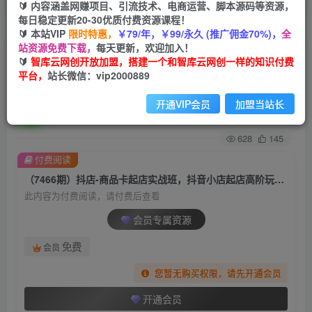
🔰 内容涵盖网赚项目、引流技术、电商运营、脚本源码等资源，
每日稳定更新20-30优质付费资源课程！
首页
创业课程
会员专属
正文
🔰 本站VIP
限时特惠，
￥79/年，￥99/永久 (推广佣金70%)，
全
站资源免费下载，
每天更新，欢迎加入！
（7466期）抖店-商品卡起店实战班，抖音小店起
🔰
智库云网创开放加盟，搭建一个和智库云网创一样的知识付费
平台，
站长微信：vip2000889
店高阶玩法（7节课）
开通VIP会员
加盟当站长
智库云网创
关注
私信
2年前发布
628
145
付费阅读
（7466期）抖店-商品卡起店实战班，抖音小店起店高阶玩法（7节课）
此内容为付费阅读，请付费后查看
会员专属资源
免费
会员
您暂无购买权限，请先开通会员
开通会员