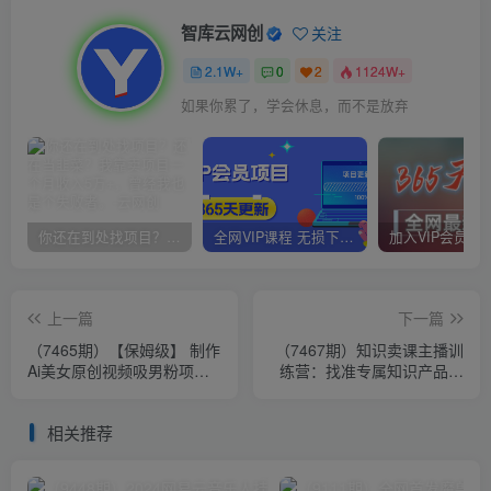
智库云网创
关注
2.1W+
0
2
1124W+
如果你累了，学会休息，而不是放弃
你还在到处找项目？还在当韭菜？我靠卖项目一个月收入5万+，曾经我也是个失败者。
全网VIP课程 无损下载~
上一篇
下一篇
（7465期）【保姆级】 制作
（7467期）知识卖课主播训
Ai美女原创视频吸男粉项目.
练营：找准专属知识产品，
小白日收入2000+（附素材
打造主播IP定位，构建直播
工具）
话术体系
相关推荐