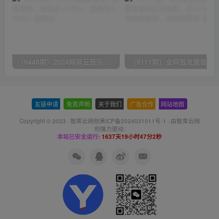
（9448期）2024网易云音乐人挂机项目，单机日入150+，无脑月入5000+
友链申请
-
免责声明
-
关于我们
-
广告合作
-
网站地图
Copyright © 2023 ·
智库云网创黑ICP备2024031011号-1
· 由
智库云网
创
强力驱动.
本站已安全运行:
1637天19小时47分3秒