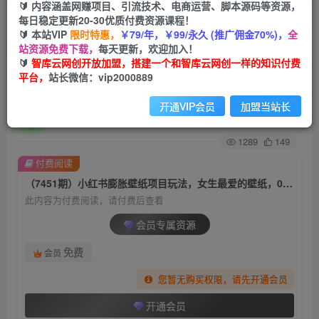
🔰 内容涵盖网赚项目、引流技术、电商运营、脚本源码等资源，
每日稳定更新20-30优质付费资源课程！
首页
创业课程
会员专属
正文
🔰 本站VIP
限时特惠，
￥79/年，￥99/永久 (推广佣金70%)，
全
站资源免费下载，
每天更新，欢迎加入！
（7451期）小红书膨胀壁纸项目玩法，女生最爱
🔰
智库云网创开放加盟，搭建一个和智库云网创一样的知识付费
平台，
站长微信：vip2000889
的壁纸，0门槛新手也可操作日入300+
开通VIP会员
加盟当站长
智库云网创
关注
私信
2年前发布
1289
149
付费阅读
（7451期）小红书膨胀壁纸项目玩法，女生最爱的壁纸，0门槛新手也可操作日入300+
此内容为付费阅读，请付费后查看
会员专属资源
免费
会员
您暂无购买权限，请先开通会员
开通会员