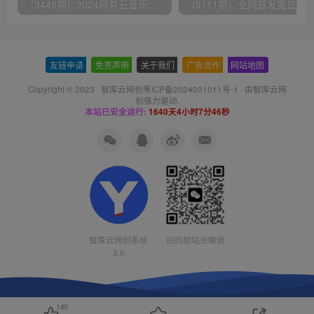
（9448期）2024网易云音乐人挂机项目，单机日入150+，无脑月入5000+
友链申请
-
免责声明
-
关于我们
-
广告合作
-
网站地图
Copyright © 2023 ·
智库云网创黑ICP备2024031011号-1
· 由
智库云网
创
强力驱动.
本站已安全运行:
1640天4小时7分46秒
智库云网创系统
扫码加站长微信
3.0
149