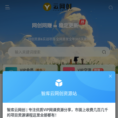
网创网赚 ∞ 稳定更新
网创资源&实战项目 全网首发全年365天更新
输入关键词搜索
VIP会员
VIP交流
抢先
群聊
免费下载全站资源
研究探讨更多创业项目路子。
VIP推广
招募站长
70%分佣
推荐
智库云网创资源站
会员专属推广链接
搭建同款网站，自己当老板
智库云网创 | 专注优质VIP网课资源分享，市面上收费几百几千
网赚网创
APP下载
项目
GO
的项目资源课程这里全部都有！
365天稳定跟新
安卓苹果下载