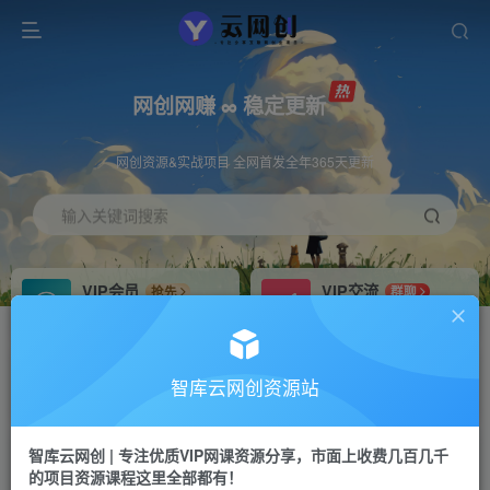
网创网赚 ∞ 稳定更新
网创资源&实战项目 全网首发全年365天更新
输入关键词搜索
VIP会员
VIP交流
抢先
群聊
免费下载全站资源
研究探讨更多创业项目路子。
VIP推广
招募站长
70%分佣
推荐
智库云网创资源站
会员专属推广链接
搭建同款网站，自己当老板
智库云网创 | 专注优质VIP网课资源分享，市面上收费几百几千
网赚网创
APP下载
项目
GO
的项目资源课程这里全部都有！
365天稳定跟新
安卓苹果下载