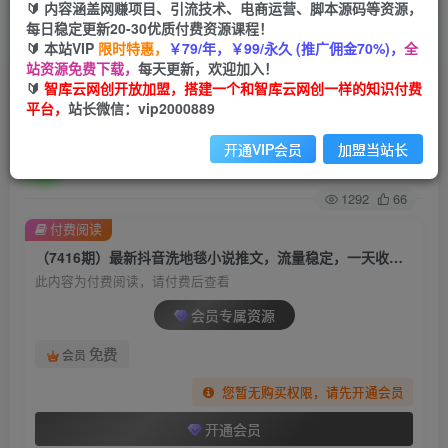
🔰 内容涵盖网赚项目、引流技术、电商运营、脚本源码等资源，
每日稳定更新20-30优质付费资源课程！
首页
创业课程
会员专属
正文
🔰 本站VIP
限时特惠，
￥79/年，￥99/永久 (推广佣金70%)，
全
站资源免费下载，
每天更新，欢迎加入！
（7416期）最新抖音洗地毯小说推文，流量稳
🔰
智库云网创开放加盟，搭建一个和智库云网创一样的知识付费
平台，
站长微信：vip2000889
定，一天收入600（附177G素材）
开通VIP会员
加盟当站长
智库云网创
关注
私信
2年前发布
1292
66
付费阅读
（7416期）最新抖音洗地毯小说推文，流量稳定，一天收入600（附177G素材）
此内容为付费阅读，请付费后查看
会员专属资源
免费
会员
您暂无购买权限，请先开通会员
开通会员