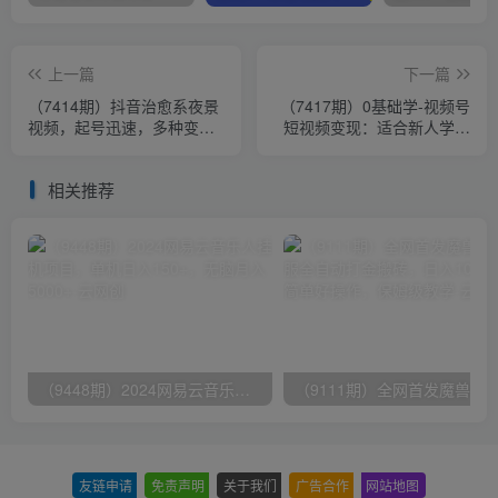
上一篇
下一篇
（7414期）抖音治愈系夜景
（7417期）0基础学-视频号
视频，起号迅速，多种变现
短视频变现：适合新人学习
方式，小白轻松掌握（附
的短视频变现课（10节课）
120G素材）
相关推荐
（9448期）2024网易云音乐人挂机项目，单机日入150+，无脑月入5000+
友链申请
-
免责声明
-
关于我们
-
广告合作
-
网站地图