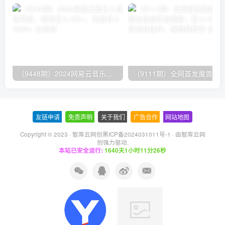
（9448期）2024网易云音乐人挂机项目，单机日入150+，无脑月入5000+
友链申请
-
免责声明
-
关于我们
-
广告合作
-
网站地图
Copyright © 2023 ·
智库云网创黑ICP备2024031011号-1
· 由
智库云网
创
强力驱动.
本站已安全运行:
1640天1小时11分26秒