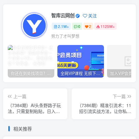
智库云网创
关注
2.1W+
0
2
1125W+
努力了才叫梦想
你还在到处找项目？还在当韭菜？我靠卖项目一个月收入5万+，曾经我也是个失败者。
全网VIP课程 无损下载~
上一篇
下一篇
（7384期）AI头条野路子玩
（7386期）精准引流术：11
法，只需复制粘贴，日入
招引流实战方法，让你私域
200-500+
流量加到爆（11节课完整
版）
相关推荐