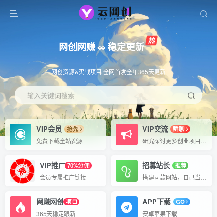
网创网赚 ∞ 稳定更新
网创资源&实战项目 全网首发全年365天更新
输入关键词搜索
VIP会员
VIP交流
抢先
群聊
免费下载全站资源
研究探讨更多创业项目路子。
VIP推广
招募站长
70%分佣
推荐
会员专属推广链接
搭建同款网站，自己当老板
网赚网创
APP下载
项目
GO
365天稳定跟新
安卓苹果下载