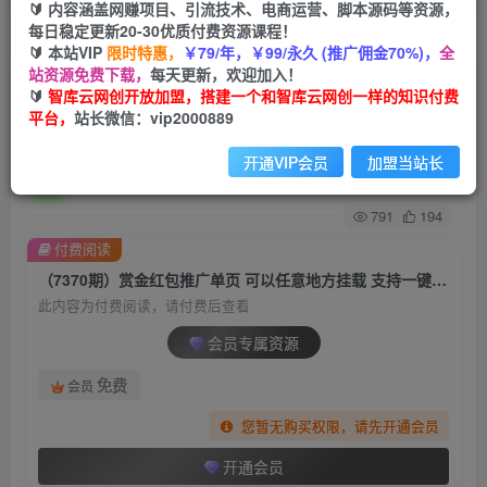
🔰 内容涵盖网赚项目、引流技术、电商运营、脚本源码等资源，
每日稳定更新20-30优质付费资源课程！
首页
创业课程
会员专属
正文
🔰 本站VIP
限时特惠，
￥79/年，￥99/永久 (推广佣金70%)，
全
站资源免费下载，
每天更新，欢迎加入！
（7370期）赏金红包推广单页 可以任意地方挂载
🔰
智库云网创开放加盟，搭建一个和智库云网创一样的知识付费
平台，
站长微信：vip2000889
支持一键领取红包【完整单页+搭建教程
开通VIP会员
加盟当站长
智库云网创
关注
私信
2年前发布
791
194
付费阅读
（7370期）赏金红包推广单页 可以任意地方挂载 支持一键领取红包【完整单页+搭建教程
此内容为付费阅读，请付费后查看
会员专属资源
免费
会员
您暂无购买权限，请先开通会员
开通会员