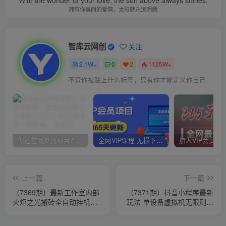
With the wonder of your love, the sun above always shines.
拥有你美丽的爱情，太阳就永远明媚
智库云网创
关注
2.1W+
0
2
1125W+
不管你被贴上什么标签，只有你才能定义你自己
你还在到处找项目？还在当韭菜？我靠卖项目一个月收入5万+，曾经我也是个失败者。
全网VIP课程 无损下载~
上一篇
下一篇
（7369期）最新工作室内部
（7371期）抖音小程序最新
火炬之光搬砖全自动挂机打
玩法 单设备虚拟机无限刷广
金项目，单窗口日收益10-
告 每日轻松薅200+
20+【…