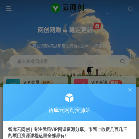
网创网赚 ∞ 稳定更新
网创资源&实战项目 全网首发全年365天更新
输入关键词搜索
VIP会员
VIP交流
抢先
群聊
免费下载全站资源
研究探讨更多创业项目路子。
VIP推广
招募站长
70%分佣
推荐
智库云网创资源站
会员专属推广链接
搭建同款网站，自己当老板
智库云网创 | 专注优质VIP网课资源分享，市面上收费几百几千
网赚网创
APP下载
项目
GO
的项目资源课程这里全部都有！
365天稳定跟新
安卓苹果下载