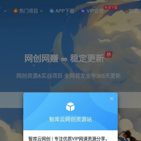
W
免费下载
热门项目
APP下载
VIP会员
加盟
网创网赚 ∞ 稳定更新
网创资源&实战项目 全网首发全年365天更新
智库云网创资源站
引流
抖音
直播
小红书
剪辑
快手
智库云网创 | 专注优质VIP网课资源分享，