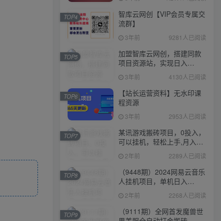
智库云网创【VIP会员专属交
TOP4
流群】
3年前
9281人已阅读
加盟智库云网创，搭建同款
TOP5
项目资源站，实现日入
2000+
3年前
4130人已阅读
【站长运营资料】无水印课
TOP6
程资源
3年前
2953人已阅读
某讯游戏搬砖项目，0投入，
TOP7
可以挂机，轻松上手,月入
3000+上不封顶
2年前
2289人已阅读
（9448期）2024网易云音乐
TOP8
人挂机项目，单机日入
150+，无脑月入5000+
2年前
2268人已阅读
（9111期）全网首发魔兽世
TOP9
界美服全自动打金搬砖，日