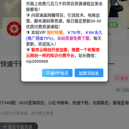
市面上收费几百几千的项目资源课程这里全
部都有！
🔰 内容涵盖网赚项目、引流技术、电商运
营、脚本源码等资源，每日稳定更新20-30
VIP推广
招募站长
70%分佣
推荐
优质付费资源课程！
🔰 本站VIP
限时特惠，
￥79/年，￥99/永久
会员专属推广链接
搭建同款网站，自己当老板
(推广佣金70%)，
全站资源免费下载，
每天
更新，欢迎加入！
🔰
智库云网创开放加盟，搭建一个和智库
云网创一样的知识付费平台，
站长微信：
vip2000889
单，快速千粉，长期稳定，最强蓝海没有之一
开通VIP会员
加盟当站长
关注
129
（7349期）2023蓝海项目，小红书商单，快速千粉，长期稳定，最强蓝
此内容为付费阅读，请付费后查看
会员专属资源