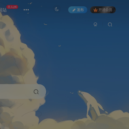
日入2K
网站
发布
开通会员