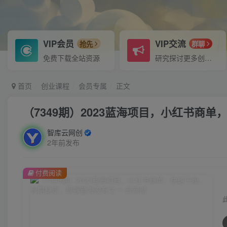
VIP会员
VIP交流
抢先
群聊
免费下载全站资源
研究探讨更多创业项目路子。
首页
创业课程
会员专属
正文
（7349期）2023蓝海项目，小红书商
智库云网创
2年前发布
付费阅读