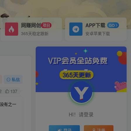
网赚网创
APP下载
项目
GO
365天稳定跟新
安卓苹果下载
私信
2
137
海没有之一
HI！请登录
登录
注册