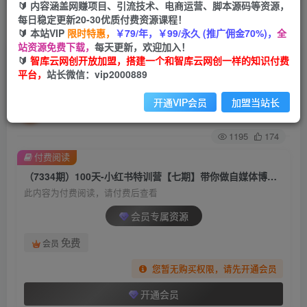
🔰 内容涵盖网赚项目、引流技术、电商运营、脚本源码等资源，
每日稳定更新20-30优质付费资源课程！
首页
创业课程
会员专属
正文
🔰 本站VIP
限时特惠，
￥79/年，￥99/永久 (推广佣金70%)，
全
站资源免费下载，
每天更新，欢迎加入！
（7334期）100天-小红书特训营【七期】带你做
🔰
智库云网创开放加盟，搭建一个和智库云网创一样的知识付费
平台，
站长微信：vip2000889
自媒体博主 每月多赚4位数 IP账号全指南
开通VIP会员
加盟当站长
智库云网创
关注
私信
2年前发布
1195
174
付费阅读
（7334期）100天-小红书特训营【七期】带你做自媒体博主 每月多赚4位数 IP账号全指南
此内容为付费阅读，请付费后查看
会员专属资源
免费
会员
您暂无购买权限，请先开通会员
开通会员