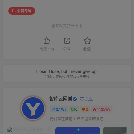
会员专属
喜欢就支持一下吧
点赞
174
分享
收藏
I lose, I lose, but I never give up.
我输过,我败过,但我从未放弃过
智库云网创
关注
2.1W+
0
2
1125W+
我们都在被这个世界温柔的爱着