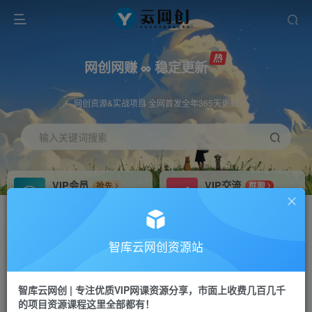
网创网赚 ∞ 稳定更新
网创资源&实战项目 全网首发全年365天更新
输入关键词搜索
VIP会员
VIP交流
抢先
群聊
免费下载全站资源
研究探讨更多创业项目路子。
VIP推广
招募站长
70%分佣
推荐
智库云网创资源站
会员专属推广链接
搭建同款网站，自己当老板
智库云网创 | 专注优质VIP网课资源分享，市面上收费几百几千
网赚网创
APP下载
项目
GO
的项目资源课程这里全部都有！
365天稳定跟新
安卓苹果下载