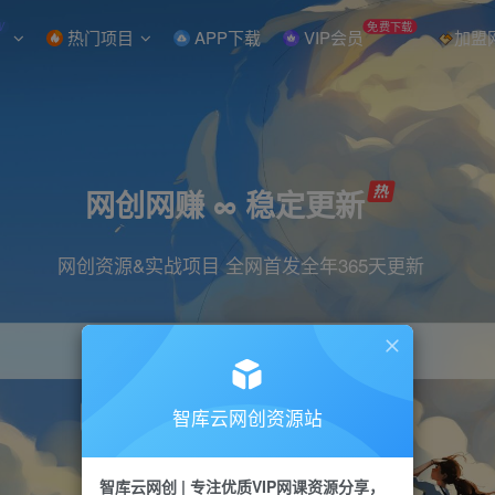
W
免费下载
热门项目
APP下载
VIP会员
加盟
网创网赚 ∞ 稳定更新
网创资源&实战项目 全网首发全年365天更新
智库云网创资源站
引流
抖音
直播
小红书
剪辑
快手
智库云网创 | 专注优质VIP网课资源分享，