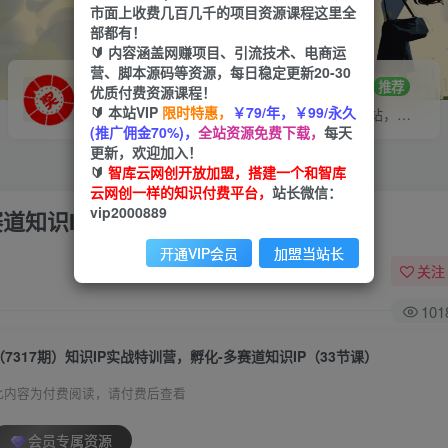
市面上收费几百几千的项目资源课程这里全
部都有！
🔰 内容涵盖网赚项目、引流技术、电商运
营、脚本源码等资源，每日稳定更新20-30
VIP推广
招募站长
70%分佣
推荐
优质付费资源课程！
🔰 本站VIP
限时特惠，
￥79/年，￥99/永久
会员专属推广链接
搭建同款网站，自己当老板
(推广佣金70%)，
全站资源免费下载，
每天
更新，欢迎加入！
🔰
智库云网创开放加盟，搭建一个和智库
云网创一样的知识付费平台，
站长微信：
vip2000889
赛道知识IP（33节课）
开通VIP会员
加盟当站长
关注
101
（7317期）知识IP实战特训营，​孵化-多赛道知识IP（33节课）
此内容为付费阅读，请付费后查看
会员专属资源