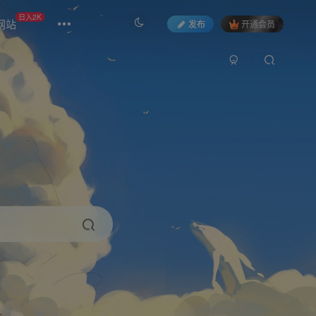
日入2K
网站
发布
开通会员