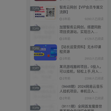
智库云网创【VIP会员专属交
TOP4
流群】
3年前
9280人已阅读
加盟智库云网创，搭建同款
TOP5
项目资源站，实现日入
2000+
3年前
4129人已阅读
【站长运营资料】无水印课
TOP6
程资源
3年前
2953人已阅读
某讯游戏搬砖项目，0投入，
TOP7
可以挂机，轻松上手,月入
3000+上不封顶
2年前
2288人已阅读
（9448期）2024网易云音乐
TOP8
人挂机项目，单机日入
150+，无脑月入5000+
2年前
2268人已阅读
（9111期）全网首发魔兽世
TOP9
界美服全自动打金搬砖，日