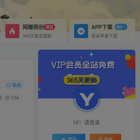
网赚网创
APP下载
项目
GO
365天稳定跟新
安卓苹果下载
私信
8
134
HI！请登录
登录
注册