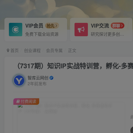
VIP会员
VIP交流
抢先
群聊
免费下载全站资源
研究探讨更多创业项目路子。
首页
创业课程
会员专属
正文
（7317期）知识IP实战特训营，​孵化-多
智库云网创
2年前发布
付费阅读