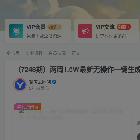
VIP会员
VIP交流
抢先
群聊
免费下载全站资源
研究探讨更多创业项目路子。
首页
创业课程
会员专属
正文
（7248期）两周1.5W最新无操作一键
智库云网创
2年前发布
付费阅读