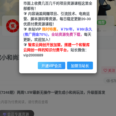
市面上收费几百几千的项目资源课程这里全
部都有！
🔰 内容涵盖网赚项目、引流技术、电商运
营、脚本源码等资源，每日稳定更新20-30
VIP推广
招募站长
70%分佣
推荐
优质付费资源课程！
🔰 本站VIP
限时特惠，
￥79/年，￥99/永久
会员专属推广链接
搭建同款网站，自己当老板
(推广佣金70%)，
全站资源免费下载，
每天
更新，欢迎加入！
🔰
智库云网创开放加盟，搭建一个和智库
云网创一样的知识付费平台，
站长微信：
vip2000889
生成小和尚玩法，升级版首发
开通VIP会员
加盟当站长
关注
57
（7248期）两周1.5W最新无操作一键生成小和尚玩法，升级版首发
此内容为付费阅读，请付费后查看
会员专属资源