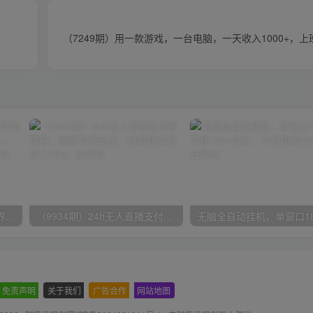
（7249期）用一款游戏，一台电脑，一天收入1000+，
（9111期）全网首发魔兽世界美服全自动打金搬砖，日入1000+，简单好操作，保姆级教学
（9934期）24h无人直播支付宝项目，最新带货玩法，纯躺赚实测日入500+
免责声明
-
关于我们
-
广告合作
-
网站地图