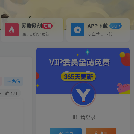
网赚网创
APP下载
项目
GO
365天稳定跟新
安卓苹果下载
私信
8
171
HI！请登录
登录
注册