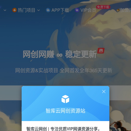
W
免费下载
热门项目
APP下载
VIP会员
加盟
网创网赚 ∞ 稳定更新
网创资源&实战项目 全网首发全年365天更新
智库云网创资源站
引流
抖音
直播
小红书
剪辑
快手
智库云网创 | 专注优质VIP网课资源分享，