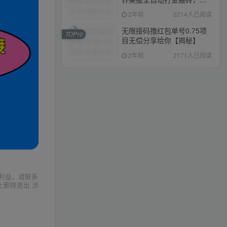
入1000+，简单好操作，保
2年前
2214人已阅读
姆级教学
无限接码撸红包单号0.75项
TOP10
目无偿分享给你【揭秘】
2年前
2171人已阅读
利益，请联系
上删除退出 涉