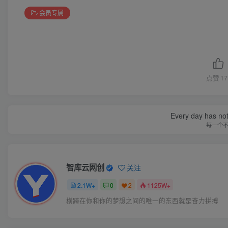
会员专属
点赞
17
Every day has not 
每一个
智库云网创
关注
2.1W+
0
2
1125W+
横跨在你和你的梦想之间的唯一的东西就是奋力拼搏