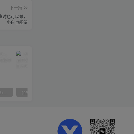
下一篇
上班时也可以做，
小白也能做
无脑全自动挂机，单窗口18+，可挂100+窗口，手机电脑均可操作
（9571期）快手直播短剧玩法，强开磁力聚星，结合多种变现方式日入600+