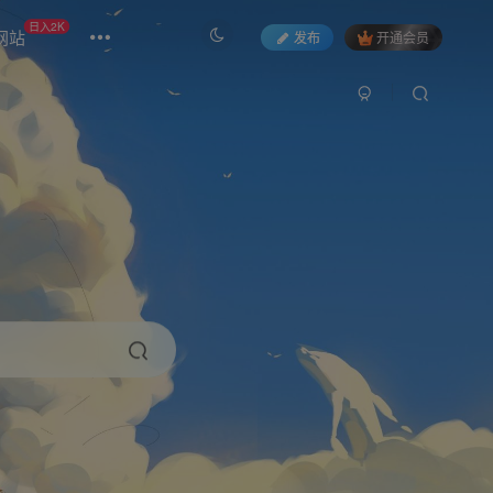
日入2K
网站
发布
开通会员