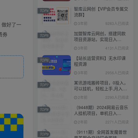
智库云网创【VIP会员专属交
TOP4
流群】
3年前
9283人已阅读
，做好了一
加盟智库云网创，搭建同款
费券
TOP5
项目资源站，实现日入
2000+
3年前
4131人已阅读
【站长运营资料】无水印课
TOP6
程资源
3年前
2956人已阅读
某讯游戏搬砖项目，0投入，
TOP7
可以挂机，轻松上手,月入
3000+上不封顶
2年前
2290人已阅读
（9448期）2024网易云音乐
TOP8
人挂机项目，单机日入
150+，无脑月入5000+
2年前
2271人已阅读
（9111期）全网首发魔兽世
TOP9
界美服全自动打金搬砖，日