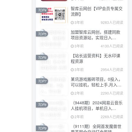
智库云网创【VIP会员专属交
TOP4
流群】
3年前
9283人已阅读
加盟智库云网创，搭建同款
TOP5
项目资源站，实现日入
2000+
3年前
4130人已阅读
【站长运营资料】无水印课
TOP6
程资源
3年前
2954人已阅读
某讯游戏搬砖项目，0投入，
TOP7
可以挂机，轻松上手,月入
3000+上不封顶
2年前
2290人已阅读
（9448期）2024网易云音乐
TOP8
人挂机项目，单机日入
150+，无脑月入5000+
2年前
2269人已阅读
（9111期）全网首发魔兽世
TOP9
界美服全自动打金搬砖，日