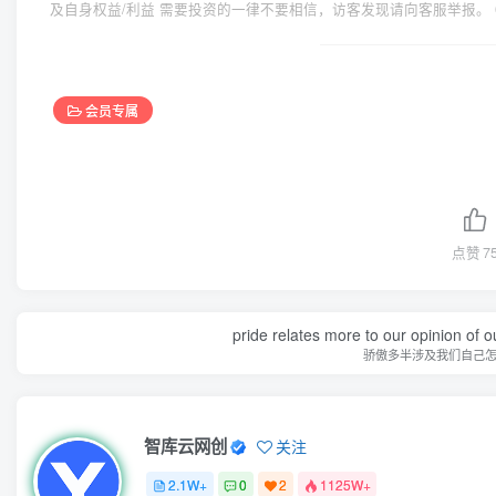
及自身权益/利益 需要投资的一律不要相信，访客发现请向客服举报。 
会员专属
点赞
7
pride relates more to our opinion of o
骄傲多半涉及我们自己
智库云网创
关注
2.1W+
0
2
1125W+