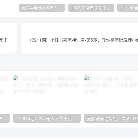
你还在到处找项目？还在当韭菜？我靠卖项目一个月收入5万+，曾经我也是个失败者。
全网VIP课程 无损下载~
商品卡
（7211期）小红书引流特训营-第5期：教你零基础玩转
（9111期）全网首发魔兽世界美服全自动打金搬砖，日入1000+，简单好操作，保姆级教学
（9934期）24h无人直播支付宝项目，最新带货玩法，纯躺赚实测日入500+