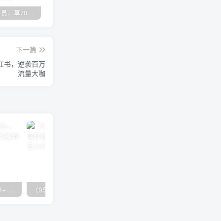
加入VIP会员，享70%的推广提成，免费学习多种网上创业课程，菜鸟秒变大神！
智库云网创【VIP会员专属交流群】
加盟智库云网创，搭建同款项目资源站，实现日入2000+
下一篇
小红书，逆袭百万
流量大咖
无脑全自动挂机，单窗口18+，可挂100+窗口，手机电脑均可操作
（9571期）快手直播短剧玩法，强开磁力聚星，结合多种变现方式日入600+