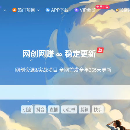
W
免费下载
热门项目
APP下载
VIP会员
加盟
网创网赚 ∞ 稳定更新
网创资源&实战项目 全网首发全年365天更新
引流
抖音
直播
小红书
剪辑
快手