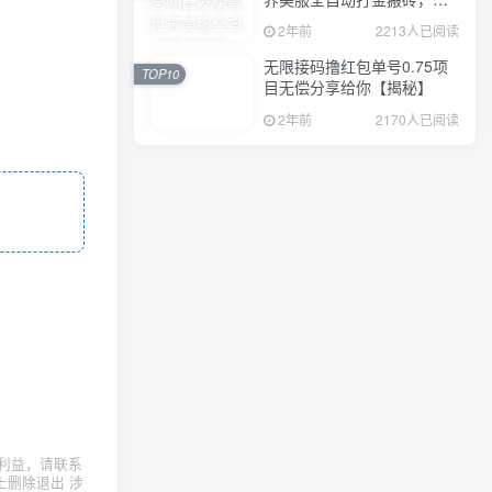
入1000+，简单好操作，保
2年前
2213人已阅读
姆级教学
无限接码撸红包单号0.75项
TOP10
目无偿分享给你【揭秘】
2年前
2170人已阅读
利益，请联系
上删除退出 涉