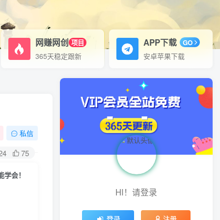
网赚网创
APP下载
项目
GO
365天稳定跟新
安卓苹果下载
私信
24
75
能学会！
HI！请登录
登录
注册