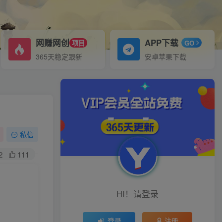
网赚网创
APP下载
项目
GO
365天稳定跟新
安卓苹果下载
私信
2
111
HI！请登录
登录
注册