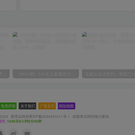
（9111期）全网首发魔兽世界美服全自动打金搬砖，日入1000+，简单好操作，保姆级教学
（9934期）24h无人直播支付宝项目，最新带货玩法，纯躺赚实测日入500+
免责声明
-
关于我们
-
广告合作
-
网站地图
 2023 ·
智库云网创黑ICP备2024031011号-1
· 由
智库云网创
强力驱动.
行:
1640天6小时0分47秒