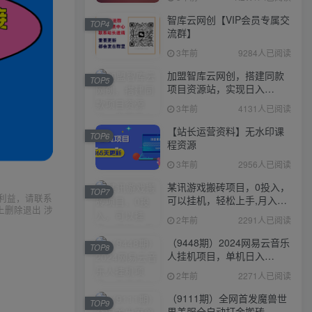
智库云网创【VIP会员专属交
TOP4
流群】
3年前
9284人已阅读
加盟智库云网创，搭建同款
TOP5
项目资源站，实现日入
2000+
3年前
4131人已阅读
【站长运营资料】无水印课
TOP6
程资源
3年前
2956人已阅读
某讯游戏搬砖项目，0投入，
TOP7
利益，请联系
可以挂机，轻松上手,月入
上删除退出 涉
3000+上不封顶
2年前
2291人已阅读
（9448期）2024网易云音乐
TOP8
人挂机项目，单机日入
150+，无脑月入5000+
2年前
2271人已阅读
（9111期）全网首发魔兽世
TOP9
界美服全自动打金搬砖，日