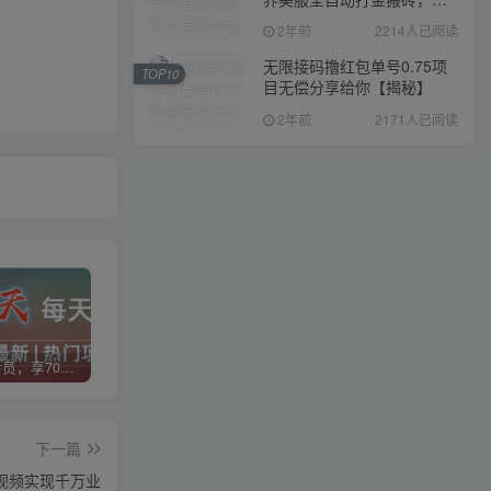
入1000+，简单好操作，保
2年前
2214人已阅读
姆级教学
无限接码撸红包单号0.75项
TOP10
目无偿分享给你【揭秘】
2年前
2171人已阅读
加入VIP会员，享70%的推广提成，免费学习多种网上创业课程，菜鸟秒变大神！
智库云网创【VIP会员专属交流群】
加盟智库云网创，搭建同款项目资源站，实现日入2000+
下一篇
视频实现千万业