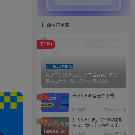
热门资源
TOP1
12.1W+人已阅读
你还在到处找项目？还在当韭菜？我靠
卖项目一个月收入5万+，曾经我也...
全网VIP课程 无损下载~
TOP2
2年前
1.7W+人已阅读
加入VIP会员，享70%的推广
TOP3
提成，免费学习多种网上创
业课程，菜鸟秒变大神！
3年前
1.2W+人已阅读