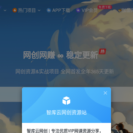
W
免费下载
热门项目
APP下载
VIP会员
加盟
网创网赚 ∞ 稳定更新
网创资源&实战项目 全网首发全年365天更新
智库云网创资源站
引流
抖音
直播
小红书
剪辑
快手
智库云网创 | 专注优质VIP网课资源分享，