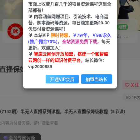
市面上收费几百几千的项目资源课程这里全
部都有！
🔰 内容涵盖网赚项目、引流技术、电商运
营、脚本源码等资源，每日稳定更新20-30
VIP推广
招募站长
70%分佣
推荐
优质付费资源课程！
🔰 本站VIP
限时特惠，
￥79/年，￥99/永久
会员专属推广链接
搭建同款网站，自己当老板
(推广佣金70%)，
全站资源免费下载，
每天
更新，欢迎加入！
🔰
智库云网创开放加盟，搭建一个和智库
云网创一样的知识付费平台，
站长微信：
vip2000889
人直播保姆级教程（5节课）
开通VIP会员
加盟当站长
关注
152
（7142期）半无人直播系列课程，半无人直播保姆级教程（5节课）
此内容为付费阅读，请付费后查看
会员专属资源