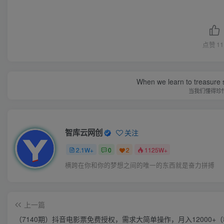
点赞
11
When we learn to treasure s
当我们懂得珍
智库云网创
关注
2.1W+
0
2
1125W+
横跨在你和你的梦想之间的唯一的东西就是奋力拼搏
上一篇
（7140期）抖音电影票免费授权，需求大简单操作，月入12000+