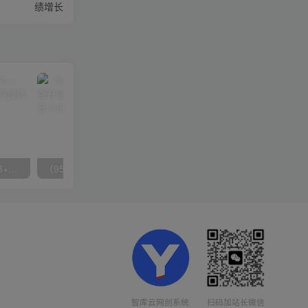
绩增长
无脑全自动挂机，单窗口18+，可挂100+窗口，手机电脑均可操作
（9571期）快手直播短剧玩法，强开磁力聚星，结合多种变现方式日入600+
智库云网创系统
扫码加站长微信