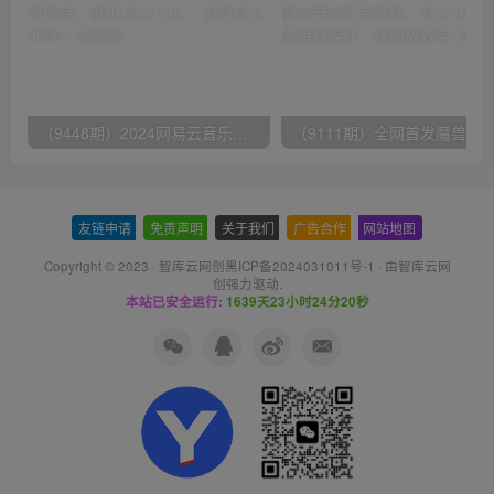
（9448期）2024网易云音乐人挂机项目，单机日入150+，无脑月入5000+
友链申请
-
免责声明
-
关于我们
-
广告合作
-
网站地图
Copyright © 2023 ·
智库云网创黑ICP备2024031011号-1
· 由
智库云网
创
强力驱动.
本站已安全运行:
1639天23小时24分21秒