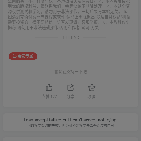
空间服务，不拥有所有权，不承担相关法律责任。 3、本内容若侵犯
到你的版权利益，请联系我们，会尽快给予删除处理！ 4、本站全资
源仅供测试和学习，请勿用于非法操作，一切后果与本站无关。 5、
如遇到充值付费环节课程或软件 请马上删除退出 涉及自身权益/利益
需要投资的一律不要相信，访客发现请向客服举报。 6、本教程仅供
揭秘 请勿用于非法违规操作 否则和作者 官网 无关
THE END
会员专属
喜欢就支持一下吧
点赞
177
分享
收藏
I can accept failure but I can’t accept not trying.
可以接受暂时的失败，但绝对不能接受未曾奋斗过的自己