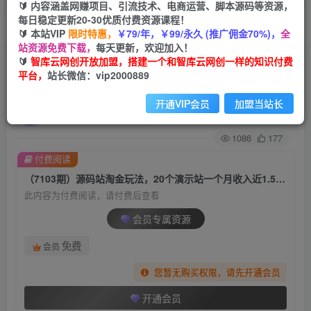
🔰 内容涵盖网赚项目、引流技术、电商运营、脚本源码等资源，
每日稳定更新20-30优质付费资源课程！
首页
创业课程
会员专属
正文
🔰 本站VIP
限时特惠，
￥79/年，￥99/永久 (推广佣金70%)，
全
站资源免费下载，
每天更新，欢迎加入！
（7103期）源码站淘金玩法，20个演示站一个月
🔰
智库云网创开放加盟，搭建一个和智库云网创一样的知识付费
平台，
站长微信：vip2000889
收入近1.5W带实操
开通VIP会员
加盟当站长
智库云网创
关注
私信
2年前发布
1086
177
付费阅读
（7103期）源码站淘金玩法，20个演示站一个月收入近1.5W带实操
此内容为付费阅读，请付费后查看
会员专属资源
免费
会员
您暂无购买权限，请先开通会员
开通会员