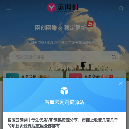
网创网赚 ∞ 稳定更新
网创资源&实战项目 全网首发全年365天更新
输入关键词搜索
VIP会员
VIP交流
抢先
群聊
免费下载全站资源
研究探讨更多创业项目路子。
VIP推广
招募站长
70%分佣
推荐
智库云网创资源站
会员专属推广链接
搭建同款网站，自己当老板
智库云网创 | 专注优质VIP网课资源分享，市面上收费几百几千
网赚网创
APP下载
项目
GO
的项目资源课程这里全部都有！
365天稳定跟新
安卓苹果下载