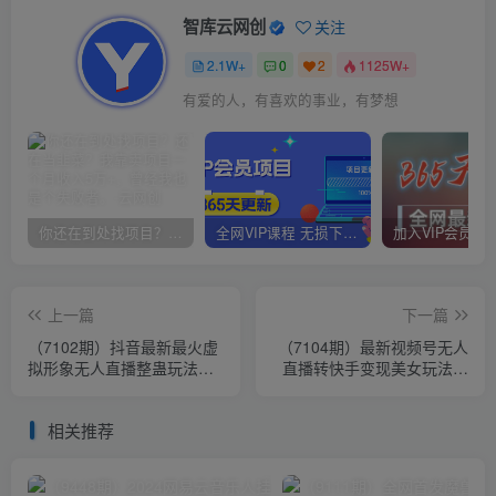
智库云网创
关注
2.1W+
0
2
1125W+
有爱的人，有喜欢的事业，有梦想
你还在到处找项目？还在当韭菜？我靠卖项目一个月收入5万+，曾经我也是个失败者。
全网VIP课程 无损下载~
上一篇
下一篇
（7102期）抖音最新最火虚
（7104期）最新视频号无人
拟形象无人直播整蛊玩法砸
直播转快手变现美女玩法日
礼物教程（视频开播教程+全
入500+【教程+素材】
套工具
相关推荐