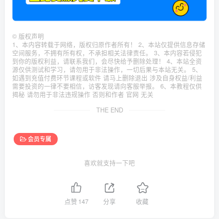
©
版权声明
1、本内容转载于网络，版权归原作者所有！ 2、本站仅提供信息存储
空间服务，不拥有所有权，不承担相关法律责任。 3、本内容若侵犯
到你的版权利益，请联系我们，会尽快给予删除处理！ 4、本站全资
源仅供测试和学习，请勿用于非法操作，一切后果与本站无关。 5、
如遇到充值付费环节课程或软件 请马上删除退出 涉及自身权益/利益
需要投资的一律不要相信，访客发现请向客服举报。 6、本教程仅供
揭秘 请勿用于非法违规操作 否则和作者 官网 无关
THE END
会员专属
喜欢就支持一下吧
点赞
147
分享
收藏