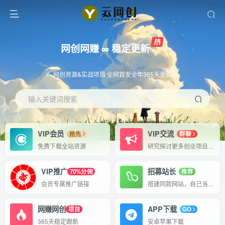
网创网赚 ∞ 稳定更新
网创资源&实战项目 全网首发全年365天更新
输入关键词搜索
VIP会员
VIP交流
抢先
群聊
免费下载全站资源
研究探讨更多创业项目路子。
VIP推广
招募站长
70%分佣
推荐
会员专属推广链接
搭建同款网站，自己当老板
网赚网创
APP下载
项目
GO
365天稳定跟新
安卓苹果下载