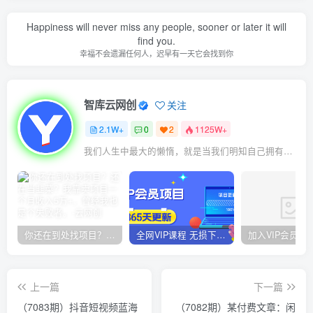
Happiness will never miss any people, sooner or later it will
find you.
幸福不会遗漏任何人，迟早有一天它会找到你
智库云网创
关注
2.1W+
0
2
1125W+
我们人生中最大的懒惰，就是当我们明知自己拥有作出选择的能力，却不去主动改变而是放任它的生活态度
你还在到处找项目？还在当韭菜？我靠卖项目一个月收入5万+，曾经我也是个失败者。
全网VIP课程 无损下载~
上一篇
下一篇
（7083期）抖音短视频蓝海
（7082期）某付费文章：闲