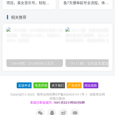
项目，美女音乐号，轻松月
鱼7天爆单起号全流程，体验
入过万，适合0基础小白
闲鱼长期持续且稳定带来的
收入
相关推荐
（9448期）2024网易云音乐人挂机项目，单机日入150+，无脑月入5000+
友链申请
-
免责声明
-
关于我们
-
广告合作
-
网站地图
Copyright © 2023 ·
智库云网创黑ICP备2024031011号-1
· 由
智库云网
创
强力驱动.
本站已安全运行:
1641天22小时56分8秒