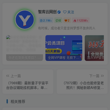
智库云网创
关注
2.1W+
0
2
1125W+
有时候，成功者只是坚持梦想不放弃的人
你还在到处找项目？还在当韭菜？我靠卖项目一个月收入5万+，曾经我也是个失败者。
全网VIP课程 无损下载~
上一篇
下一篇
（7069期）最新量子宇宙平
（7072期）小白也能修复老
台协议辅助挂机脚本，单号
照片！揭秘新颖AI修复项
零撸50-100+多号多撸
目，赚取月入5000+
相关推荐