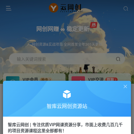
网创网赚 ∞ 稳定更新
网创资源&实战项目 全网首发全年365天更新
输入关键词搜索
VIP会员
VIP交流
抢先
群聊
免费下载全站资源
研究探讨更多创业项目路子。
VIP推广
招募站长
70%分佣
推荐
智库云网创资源站
会员专属推广链接
搭建同款网站，自己当老板
智库云网创 | 专注优质VIP网课资源分享，市面上收费几百几千
网赚网创
APP下载
项目
GO
的项目资源课程这里全部都有！
365天稳定跟新
安卓苹果下载