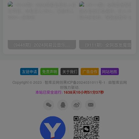
（9448期）2024网易云音乐人挂机项目，单机日入150+，无脑月入5000+
友链申请
-
免责声明
-
关于我们
-
广告合作
-
网站地图
Copyright © 2023 ·
智库云网创黑ICP备2024031011号-1
· 由
智库云网
创
强力驱动.
本站已安全运行:
1638天10小时51分37秒