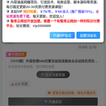
🔰 内容涵盖网赚项目、引流技术、电商运营、脚本源码等资源，
每日稳定更新20-30优质付费资源课程！
首页
创业课程
会员专属
正文
🔰 本站VIP
限时特惠，
￥79/年，￥99/永久 (推广佣金70%)，
全
站资源免费下载，
每天更新，欢迎加入！
（7070期）外面收费688的聚宝盆阅读掘金全自动
🔰
智库云网创开放加盟，搭建一个和智库云网创一样的知识付费
平台，
站长微信：vip2000889
挂机项目，单机多平台运行一天15-20+
开通VIP会员
加盟当站长
智库云网创
关注
私信
2年前发布
859
55
付费阅读
（7070期）外面收费688的聚宝盆阅读掘金全自动挂机项目，单机多平台运行一天15-20+
此内容为付费阅读，请付费后查看
会员专属资源
免费
会员
您暂无购买权限，请先开通会员
开通会员