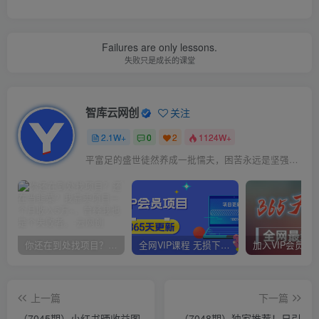
Failures are only lessons.
失败只是成长的课堂
智库云网创
关注
2.1W+
0
2
1124W+
平富足的盛世徒然养成一批懦夫，困苦永远是坚强之母
你还在到处找项目？还在当韭菜？我靠卖项目一个月收入5万+，曾经我也是个失败者。
全网VIP课程 无损下载~
上一篇
下一篇
（7045期）小红书晒收益图
（7048期）独家推荐！日引