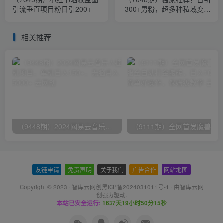
引流垂直项目粉日引200+
300+男粉，超多种私域变现
方式，作品即发即报
相关推荐
（9448期）2024网易云音乐人挂机项目，单机日入150+，无脑月入5000+
友链申请
-
免责声明
-
关于我们
-
广告合作
-
网站地图
Copyright © 2023 ·
智库云网创黑ICP备2024031011号-1
· 由
智库云网
创
强力驱动.
本站已安全运行:
1637天19小时50分16秒