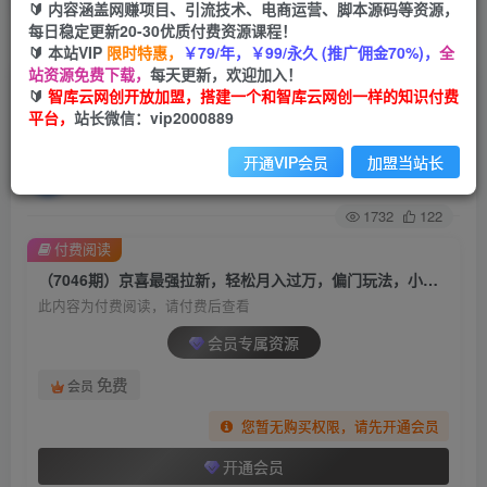
🔰 内容涵盖网赚项目、引流技术、电商运营、脚本源码等资源，
每日稳定更新20-30优质付费资源课程！
首页
创业课程
会员专属
正文
🔰 本站VIP
限时特惠，
￥79/年，￥99/永久 (推广佣金70%)，
全
站资源免费下载，
每天更新，欢迎加入！
（7046期）京喜最强拉新，轻松月入过万，偏门
🔰
智库云网创开放加盟，搭建一个和智库云网创一样的知识付费
平台，
站长微信：vip2000889
玩法，小白也能轻易上手
开通VIP会员
加盟当站长
智库云网创
关注
私信
2年前发布
1732
122
付费阅读
（7046期）京喜最强拉新，轻松月入过万，偏门玩法，小白也能轻易上手
此内容为付费阅读，请付费后查看
会员专属资源
免费
会员
您暂无购买权限，请先开通会员
开通会员