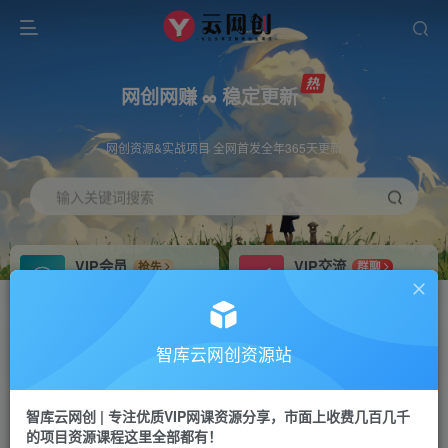
网创网赚 ∞ 稳定更新
网创资源&实战项目 全网首发全年365天更新
输入关键词搜索
VIP会员
VIP交流
抢先
群聊
免费下载全站资源
研究探讨更多创业项目路子。
VIP推广
招募站长
70%分佣
推荐
智库云网创资源站
会员专属推广链接
搭建同款网站，自己当老板
智库云网创 | 专注优质VIP网课资源分享，市面上收费几百几千
网赚网创
APP下载
项目
GO
的项目资源课程这里全部都有！
365天稳定跟新
安卓苹果下载