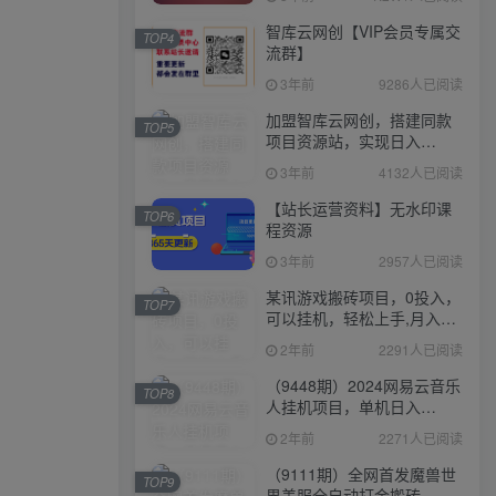
智库云网创【VIP会员专属交
TOP4
流群】
3年前
9286人已阅读
加盟智库云网创，搭建同款
TOP5
项目资源站，实现日入
2000+
3年前
4132人已阅读
【站长运营资料】无水印课
TOP6
程资源
3年前
2957人已阅读
某讯游戏搬砖项目，0投入，
TOP7
可以挂机，轻松上手,月入
3000+上不封顶
2年前
2291人已阅读
（9448期）2024网易云音乐
TOP8
人挂机项目，单机日入
150+，无脑月入5000+
2年前
2271人已阅读
（9111期）全网首发魔兽世
TOP9
界美服全自动打金搬砖，日