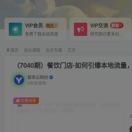
VIP会员
VIP交流
抢先
群聊
免费下载全站资源
研究探讨更多创业项目路子。
首页
创业课程
会员专属
正文
（7040期）餐饮门店-如何引爆本地流量
智库云网创
2年前发布
付费阅读