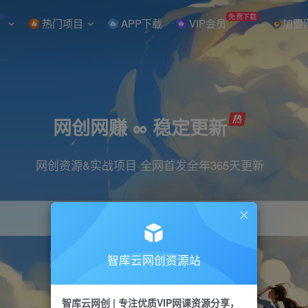
W
免费下载
热门项目
APP下载
VIP会员
加盟
网创网赚 ∞ 稳定更新
网创资源&实战项目 全网首发全年365天更新
智库云网创资源站
引流
抖音
直播
小红书
剪辑
快手
智库云网创 | 专注优质VIP网课资源分享，