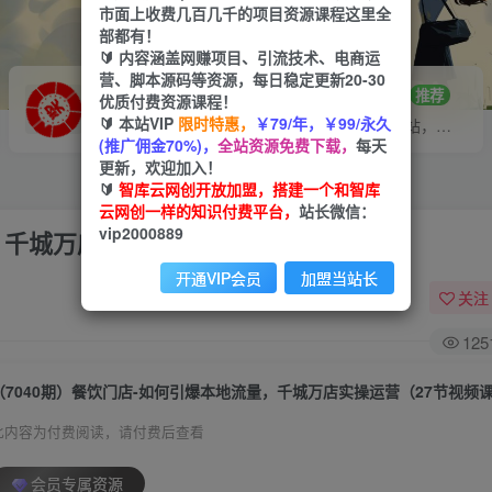
市面上收费几百几千的项目资源课程这里全
部都有！
🔰 内容涵盖网赚项目、引流技术、电商运
营、脚本源码等资源，每日稳定更新20-30
VIP推广
招募站长
70%分佣
推荐
优质付费资源课程！
🔰 本站VIP
限时特惠，
￥79/年，￥99/永久
会员专属推广链接
搭建同款网站，自己当老板
(推广佣金70%)，
全站资源免费下载，
每天
更新，欢迎加入！
🔰
智库云网创开放加盟，搭建一个和智库
云网创一样的知识付费平台，
站长微信：
vip2000889
，千城万店实操运营（27节视频课）
开通VIP会员
加盟当站长
关注
125
（7040期）餐饮门店-如何引爆本地流量，千城万店实操运营（27节视频
此内容为付费阅读，请付费后查看
会员专属资源