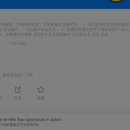
空间服务，不拥有所有权，不承担相关法律责任。 3、本内容若侵犯到你的版权
于非法操作，一切后果与本站无关。 5、如遇到充值付费环节课程或软件 请马
6、本教程仅供揭秘 请勿用于非法违规操作 否则和作者 官网 无关
THE END
喜欢就支持一下吧
3
分享
收藏
 terrible than ignorance in action.
最可怕的事莫过于无知而行动