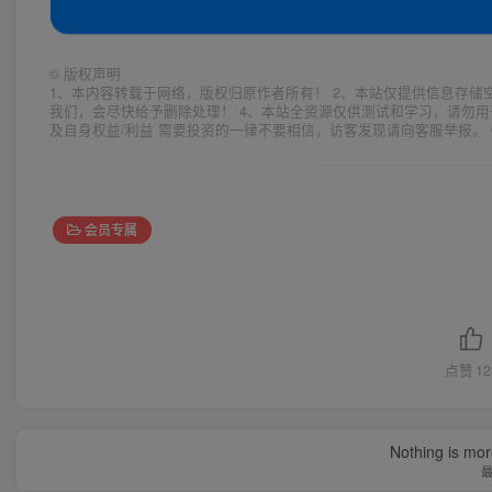
©
版权声明
1、本内容转载于网络，版权归原作者所有！ 2、本站仅提供信息存储
我们，会尽快给予删除处理！ 4、本站全资源仅供测试和学习，请勿用
及自身权益/利益 需要投资的一律不要相信，访客发现请向客服举报。 
会员专属
点赞
12
Nothing is more