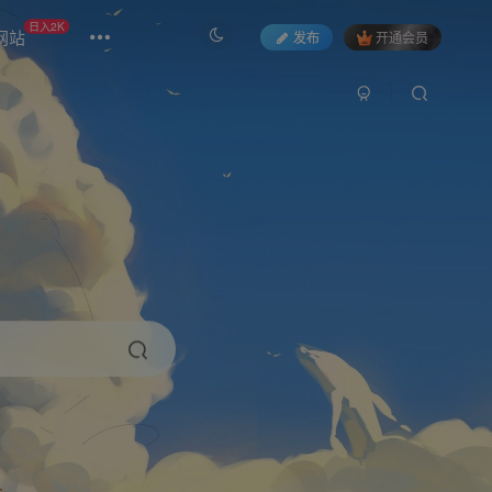
日入2K
网站
发布
开通会员