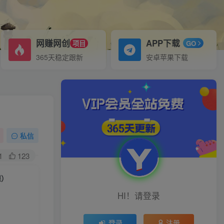
网赚网创
APP下载
项目
GO
365天稳定跟新
安卓苹果下载
私信
1
123
课）
HI！请登录
登录
注册