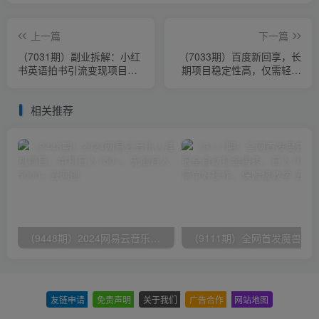
上一篇
下一篇
（7031期）副业拆解：小红
（7033期）百度新回享，长
书英语拍书引流变现项目
期项目稳定性高，仅需轻松
【一条龙实战玩法+150G资
操作，即可日入300+
料包】
相关推荐
（9448期）2024网易云音乐人挂机项目，单机日入150+，无脑月入5000+
友链申请
-
免责声明
-
关于我们
-
广告合作
-
网站地图