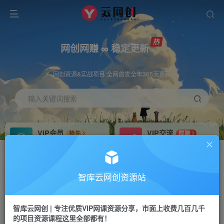
网创网赚 ∞ 稳定更新
网创资源&实战项目 全网首发全年365天更新
输入关键词搜索
VIP会员
VIP交流
抢先
群聊
免费下载全站资源
研究探讨更多创业项目路子。
VIP推广
招募站长
70%分佣
推荐
智库云网创资源站
会员专属推广链接
搭建同款网站，自己当老板
智库云网创 | 专注优质VIP网课资源分享，市面上收费几百几千
网赚网创
APP下载
项目
GO
的项目资源课程这里全部都有！
365天稳定跟新
安卓苹果下载