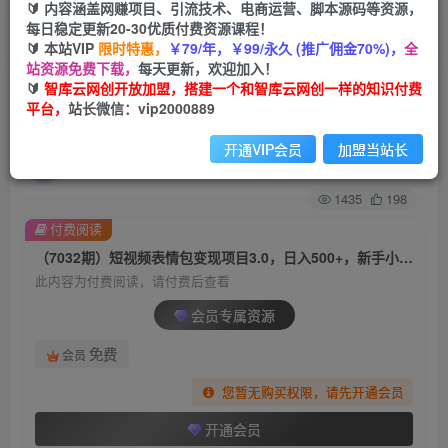
🔰 内容涵盖网赚项目、引流技术、电商运营、脚本源码等资源，
每日稳定更新20-30优质付费资源课程！
首页
创业课程
会员专属
正文
🔰 本站VIP
限时特惠，
￥79/年，￥99/永久 (推广佣金70%)，
全
站资源免费下载，
每天更新，欢迎加入！
（7032期）短视频表情包变现项目3.0，日入
🔰
智库云网创开放加盟，搭建一个和智库云网创一样的知识付费
平台，
站长微信：vip2000889
500+，新手小白轻松上手（教程+资料）
开通VIP会员
加盟当站长
智库云网创
关注
私信
2年前发布
1435
198
付费阅读
（7032期）短视频表情包变现项目3.0，日入500+，新手小白轻松上手（教程+资料）
此内容为付费阅读，请付费后查看
会员专属资源
免费
会员
您暂无购买权限，请先开通会员
开通会员