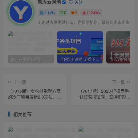
智库云网创
关注
2.1W+
0
2
1124W+
无论过去发生过什么，你都要相信，最好的尚未到来
你还在到处找项目？还在当韭菜？我靠卖项目一个月收入5万+，曾经我也是个失败者。
全网VIP课程 无损下载~
上一篇
下一篇
（7015期）卖农村别墅方案
（7017期）2023·IP操盘手·
的冷门项目最新2.0玩法，一
认证营·第2期，掌握IP影响
单500+，轻松日入1000+
力出圈的私域闭环路径（35
节）
相关推荐