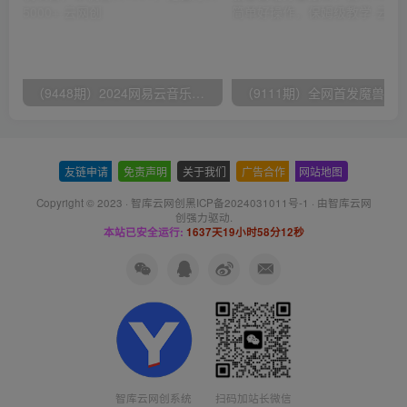
（9448期）2024网易云音乐人挂机项目，单机日入150+，无脑月入5000+
友链申请
-
免责声明
-
关于我们
-
广告合作
-
网站地图
Copyright © 2023 ·
智库云网创黑ICP备2024031011号-1
· 由
智库云网
创
强力驱动.
本站已安全运行:
1637天19小时58分12秒
智库云网创系统
扫码加站长微信