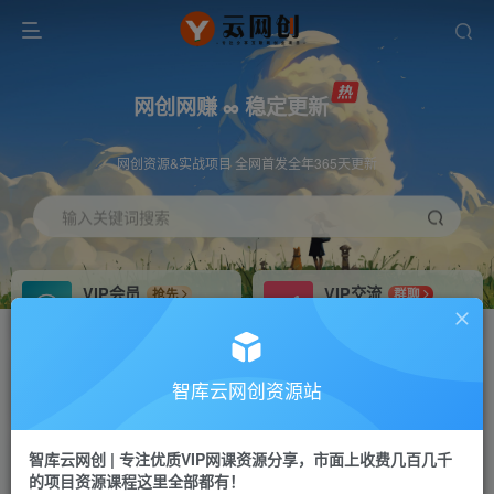
网创网赚 ∞ 稳定更新
网创资源&实战项目 全网首发全年365天更新
输入关键词搜索
VIP会员
VIP交流
抢先
群聊
免费下载全站资源
研究探讨更多创业项目路子。
VIP推广
招募站长
70%分佣
推荐
智库云网创资源站
会员专属推广链接
搭建同款网站，自己当老板
智库云网创 | 专注优质VIP网课资源分享，市面上收费几百几千
网赚网创
APP下载
项目
GO
的项目资源课程这里全部都有！
365天稳定跟新
安卓苹果下载