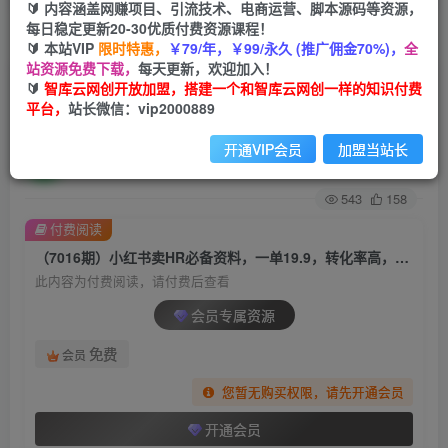
🔰 内容涵盖网赚项目、引流技术、电商运营、脚本源码等资源，
每日稳定更新20-30优质付费资源课程！
首页
创业课程
会员专属
正文
🔰 本站VIP
限时特惠，
￥79/年，￥99/永久 (推广佣金70%)，
全
站资源免费下载，
每天更新，欢迎加入！
（7016期）小红书卖HR必备资料，一单19.9，转
🔰
智库云网创开放加盟，搭建一个和智库云网创一样的知识付费
平台，
站长微信：vip2000889
化率高，0成本变现，一部手机可以在家…
开通VIP会员
加盟当站长
智库云网创
关注
私信
2年前发布
543
158
付费阅读
（7016期）小红书卖HR必备资料，一单19.9，转化率高，0成本变现，一部手机可以在家…
此内容为付费阅读，请付费后查看
会员专属资源
免费
会员
您暂无购买权限，请先开通会员
开通会员