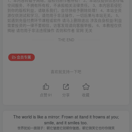
1、本内容转载于网络，版权归原作者所有！ 2、本站仅提供信息存储
空间服务，不拥有所有权，不承担相关法律责任。 3、本内容若侵犯
到你的版权利益，请联系我们，会尽快给予删除处理！ 4、本站全资
源仅供测试和学习，请勿用于非法操作，一切后果与本站无关。 5、
如遇到充值付费环节课程或软件 请马上删除退出 涉及自身权益/利益
需要投资的一律不要相信，访客发现请向客服举报。 6、本教程仅供
揭秘 请勿用于非法违规操作 否则和作者 官网 无关
THE END
会员专属
喜欢就支持一下吧
点赞
91
分享
收藏
The world is like a mirror: Frown at itand it frowns at you;
smile, and it smiles too.
世界犹如一面镜子：朝它皱眉它就朝你皱眉，朝它微笑它也吵你微笑