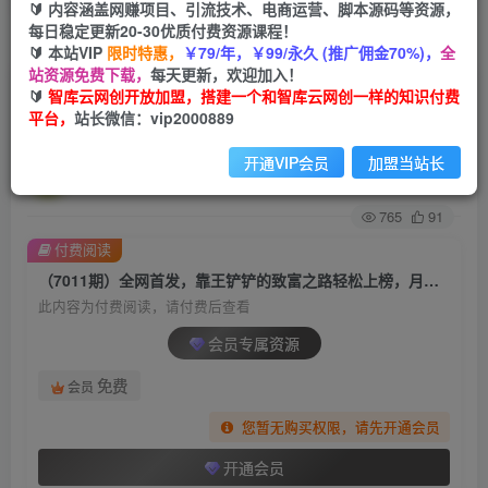
🔰 内容涵盖网赚项目、引流技术、电商运营、脚本源码等资源，
每日稳定更新20-30优质付费资源课程！
首页
创业课程
会员专属
正文
🔰 本站VIP
限时特惠，
￥79/年，￥99/永久 (推广佣金70%)，
全
站资源免费下载，
每天更新，欢迎加入！
（7011期）全网首发，靠王铲铲的致富之路轻松
🔰
智库云网创开放加盟，搭建一个和智库云网创一样的知识付费
平台，
站长微信：vip2000889
上榜，月入过万，骚操作玩法，教程＋资料
开通VIP会员
加盟当站长
智库云网创
关注
私信
2年前发布
765
91
付费阅读
（7011期）全网首发，靠王铲铲的致富之路轻松上榜，月入过万，骚操作玩法，教程＋资料
此内容为付费阅读，请付费后查看
会员专属资源
免费
会员
您暂无购买权限，请先开通会员
开通会员