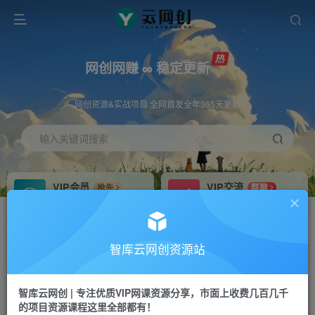
网创网赚 ∞ 稳定更新
网创资源&实战项目 全网首发全年365天更新
输入关键词搜索
VIP会员
VIP交流
抢先
群聊
免费下载全站资源
研究探讨更多创业项目路子。
VIP推广
招募站长
70%分佣
推荐
智库云网创资源站
会员专属推广链接
搭建同款网站，自己当老板
智库云网创 | 专注优质VIP网课资源分享，市面上收费几百几千
网赚网创
APP下载
项目
GO
的项目资源课程这里全部都有！
365天稳定跟新
安卓苹果下载