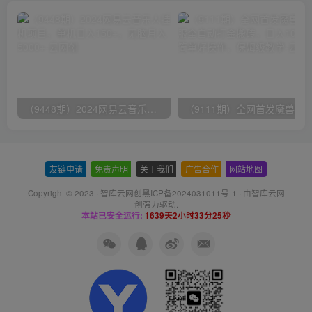
（9448期）2024网易云音乐人挂机项目，单机日入150+，无脑月入5000+
友链申请
-
免责声明
-
关于我们
-
广告合作
-
网站地图
Copyright © 2023 ·
智库云网创黑ICP备2024031011号-1
· 由
智库云网
创
强力驱动.
本站已安全运行:
1639天2小时33分25秒