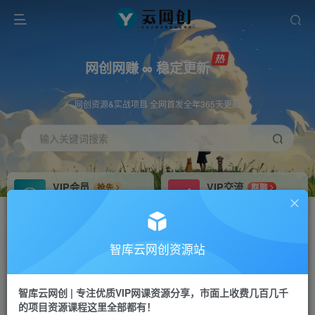
网创网赚 ∞ 稳定更新
网创资源&实战项目 全网首发全年365天更新
输入关键词搜索
VIP会员
VIP交流
抢先
群聊
免费下载全站资源
研究探讨更多创业项目路子。
VIP推广
招募站长
70%分佣
推荐
智库云网创资源站
会员专属推广链接
搭建同款网站，自己当老板
智库云网创 | 专注优质VIP网课资源分享，市面上收费几百几千
网赚网创
APP下载
项目
GO
的项目资源课程这里全部都有！
365天稳定跟新
安卓苹果下载