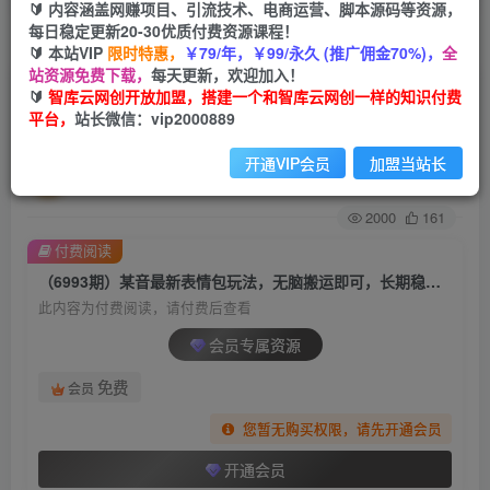
🔰 内容涵盖网赚项目、引流技术、电商运营、脚本源码等资源，
每日稳定更新20-30优质付费资源课程！
首页
创业课程
会员专属
正文
🔰 本站VIP
限时特惠，
￥79/年，￥99/永久 (推广佣金70%)，
全
站资源免费下载，
每天更新，欢迎加入！
（6993期）某音最新表情包玩法，无脑搬运即
🔰
智库云网创开放加盟，搭建一个和智库云网创一样的知识付费
平台，
站长微信：vip2000889
可，长期稳定项目，日入600+
开通VIP会员
加盟当站长
智库云网创
关注
私信
2年前发布
2000
161
付费阅读
（6993期）某音最新表情包玩法，无脑搬运即可，长期稳定项目，日入600+
此内容为付费阅读，请付费后查看
会员专属资源
免费
会员
您暂无购买权限，请先开通会员
开通会员