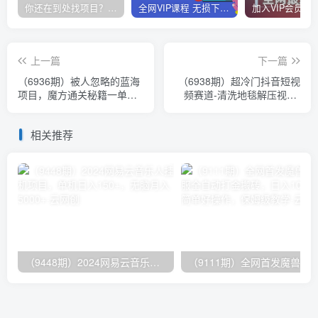
你还在到处找项目？还在当韭菜？我靠卖项目一个月收入5万+，曾经我也是个失败者。
全网VIP课程 无损下载~
上一篇
下一篇
（6936期）被人忽略的蓝海
（6938期）超冷门抖音短视
项目，魔方通关秘籍一单利
频赛道-清洗地毯解压视频-
润有39.9，几乎是零成本，
简单无脑怼作品（教程+素
月….
材）
相关推荐
（9448期）2024网易云音乐人挂机项目，单机日入150+，无脑月入5000+