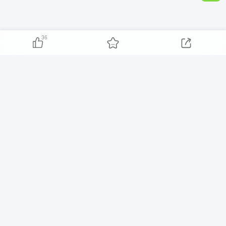
36
友链申请
-
免责声明
-
关于我们
-
广告合作
-
网站地图
Copyright © 2023 ·
智库云网创黑ICP备2024031011号-1
· 由
智库云网
创
强力驱动.
本站已安全运行:
1638天0小时48分29秒