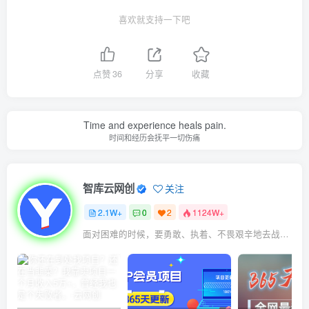
喜欢就支持一下吧
点赞
36
分享
收藏
Time and experience heals pain.
时间和经历会抚平一切伤痛
智库云网创
关注
2.1W+
0
2
1124W+
面对困难的时候，要勇敢、执着、不畏艰辛地去战胜它