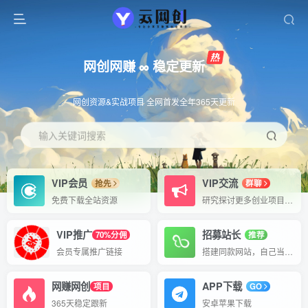
网创网赚 ∞ 稳定更新
网创资源&实战项目 全网首发全年365天更新
输入关键词搜索
VIP会员
VIP交流
抢先
群聊
免费下载全站资源
研究探讨更多创业项目路子。
VIP推广
招募站长
70%分佣
推荐
会员专属推广链接
搭建同款网站，自己当老板
网赚网创
APP下载
项目
GO
365天稳定跟新
安卓苹果下载