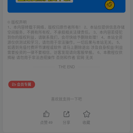
©
版权声明
1、本内容转载于网络，版权归原作者所有！ 2、本站仅提供信息存储
空间服务，不拥有所有权，不承担相关法律责任。 3、本内容若侵犯
到你的版权利益，请联系我们，会尽快给予删除处理！ 4、本站全资
源仅供测试和学习，请勿用于非法操作，一切后果与本站无关。 5、
如遇到充值付费环节课程或软件 请马上删除退出 涉及自身权益/利益
需要投资的一律不要相信，访客发现请向客服举报。 6、本教程仅供
揭秘 请勿用于非法违规操作 否则和作者 官网 无关
THE END
会员专属
喜欢就支持一下吧
点赞
49
分享
收藏