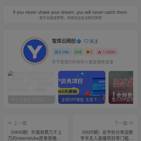
If you never chase your dream, you will never catch them.
若不去追逐梦想，你将永远无法抓住梦想
智库云网创
关注
2.1W+
0
2
1125W+
并不是我们所有的人都会拥有浪漫
你还在到处找项目？还在当韭菜？我靠卖项目一个月收入5万+，曾经我也是个失败者。
全网VIP课程 无损下载~
上一篇
下一篇
（6906期）外面收费几千上
（6925期）名字拆分幸运数
万的visionstube愿景管撸美
字半无人直播项目零门槛、