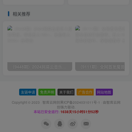
金项目，单日30-50美金+可
零投入，保姆级教程、小白
批量
首选
相关推荐
（9448期）2024网易云音乐人挂机项目，单机日入150+，无脑月入5000+
友链申请
-
免责声明
-
关于我们
-
广告合作
-
网站地图
Copyright © 2023 ·
智库云网创黑ICP备2024031011号-1
· 由
智库云网
创
强力驱动.
本站已安全运行:
1638天15小时51分52秒