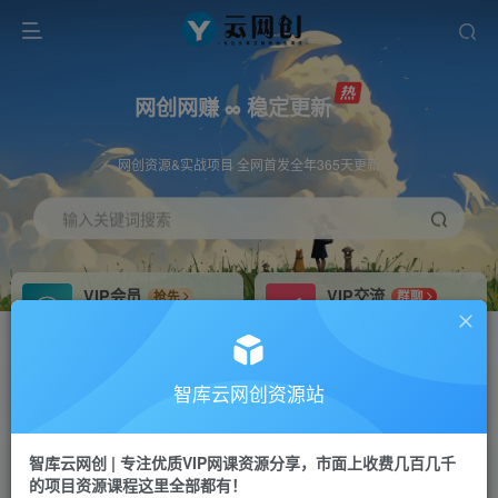
网创网赚 ∞ 稳定更新
网创资源&实战项目 全网首发全年365天更新
输入关键词搜索
VIP会员
VIP交流
抢先
群聊
免费下载全站资源
研究探讨更多创业项目路子。
VIP推广
招募站长
70%分佣
推荐
智库云网创资源站
会员专属推广链接
搭建同款网站，自己当老板
智库云网创 | 专注优质VIP网课资源分享，市面上收费几百几千
网赚网创
APP下载
项目
GO
的项目资源课程这里全部都有！
365天稳定跟新
安卓苹果下载