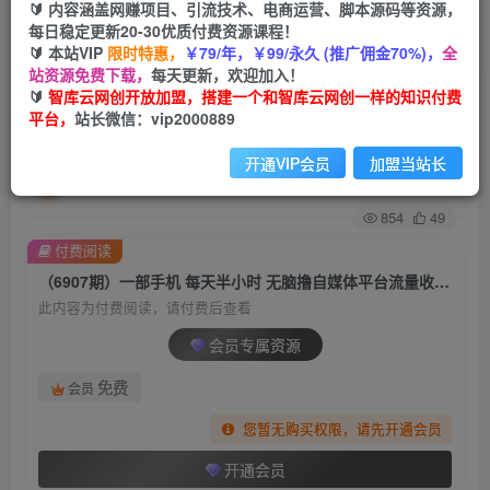
🔰 内容涵盖网赚项目、引流技术、电商运营、脚本源码等资源，
每日稳定更新20-30优质付费资源课程！
首页
创业课程
会员专属
正文
🔰 本站VIP
限时特惠，
￥79/年，￥99/永久 (推广佣金70%)，
全
站资源免费下载，
每天更新，欢迎加入！
（6907期）一部手机 每天半小时 无脑撸自媒体平
🔰
智库云网创开放加盟，搭建一个和智库云网创一样的知识付费
平台，
站长微信：vip2000889
台流量收益 门槛最低 日入100+
开通VIP会员
加盟当站长
智库云网创
关注
私信
2年前发布
854
49
付费阅读
（6907期）一部手机 每天半小时 无脑撸自媒体平台流量收益 门槛最低 日入100+
此内容为付费阅读，请付费后查看
会员专属资源
免费
会员
您暂无购买权限，请先开通会员
开通会员