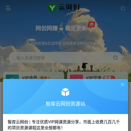
网创网赚 ∞ 稳定更新
网创资源&实战项目 全网首发全年365天更新
输入关键词搜索
VIP会员
VIP交流
抢先
群聊
免费下载全站资源
研究探讨更多创业项目路子。
VIP推广
招募站长
70%分佣
推荐
智库云网创资源站
会员专属推广链接
搭建同款网站，自己当老板
智库云网创 | 专注优质VIP网课资源分享，市面上收费几百几千
网赚网创
APP下载
项目
GO
的项目资源课程这里全部都有！
365天稳定跟新
安卓苹果下载