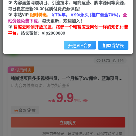
🔰 内容涵盖网赚项目、引流技术、电商运营、脚本源码等资源，
每日稳定更新20-30优质付费资源课程！
首页
创业课程
会员免费
正文
🔰 本站VIP
限时特惠，
￥79/年，￥99/永久 (推广佣金70%)，
全
站资源免费下载，
每天更新，欢迎加入！
纯搬运项目多多视频带货，一个月搞了5w佣金，
🔰
智库云网创开放加盟，搭建一个和智库云网创一样的知识付费
平台，
站长微信：vip2000889
蓝海项目，纯小白也能操作【揭秘】
开通VIP会员
加盟当站长
智库云网创
关注
私信
2年前发布
1870
146
付费阅读
纯搬运项目多多视频带货，一个月搞了5w佣金，蓝海项目，纯小白也能操作【揭秘】
此内容为付费阅读，请付费后查看
9.9
99
云币
云币
免费
会员
立即购买
您当前未登录！建议登陆后购买，可保存购买订单