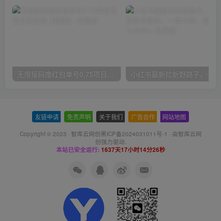
无限接码撸红包单号0.75项目无偿分享给你【揭秘】
小红
友链申请
-
免责声明
-
关于我们
-
广告合作
-
网站地图
Copyright © 2023 ·
智库云网创黑ICP备2024031011号-1
· 由
智库云网
创
强力驱动.
本站已安全运行:
1637天17小时14分27秒