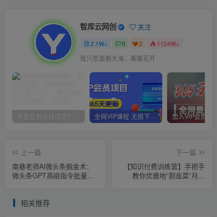
智库云网创
关注
2.1W+
0
2
1124W+
我只愿面朝大海，春暖花开
你还在到处找项目？还在当韭菜？我靠卖项目一个月收入5万+，曾经我也是个失败者。
全网VIP课程 无损下载~
上一篇
下一篇
南巷老师AI微头条掘金术：
【知识付费训练营】手把手
微头条GPT高级指令批量写
教你优雅地“割韭菜”月入
大量爆文，月入6000+
10w【揭秘】
相关推荐