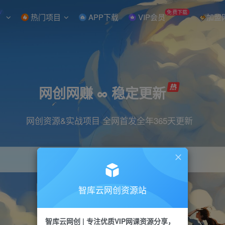
W
免费下载
热门项目
APP下载
VIP会员
加盟
网创网赚 ∞ 稳定更新
网创资源&实战项目 全网首发全年365天更新
智库云网创资源站
引流
抖音
直播
小红书
剪辑
快手
智库云网创 | 专注优质VIP网课资源分享，