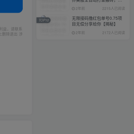
入1000+，简单好操作，保
2年前
2215人已阅读
姆级教学
无限接码撸红包单号0.75项
TOP10
目无偿分享给你【揭秘】
利益，请联系
2年前
2172人已阅读
上删除退出 涉