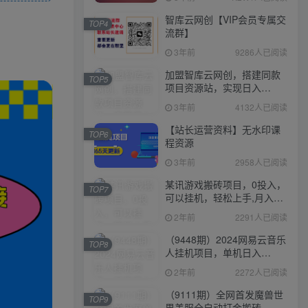
智库云网创【VIP会员专属交
TOP4
流群】
3年前
9286人已阅读
加盟智库云网创，搭建同款
TOP5
项目资源站，实现日入
2000+
3年前
4132人已阅读
【站长运营资料】无水印课
TOP6
程资源
3年前
2958人已阅读
某讯游戏搬砖项目，0投入，
TOP7
可以挂机，轻松上手,月入
3000+上不封顶
2年前
2291人已阅读
（9448期）2024网易云音乐
TOP8
人挂机项目，单机日入
150+，无脑月入5000+
2年前
2272人已阅读
（9111期）全网首发魔兽世
TOP9
界美服全自动打金搬砖，日