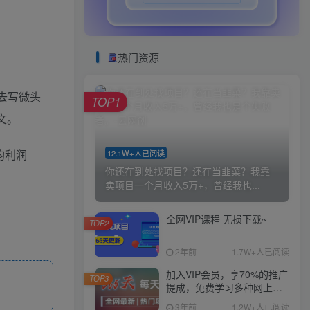
热门资源
己去写微头
TOP1
文。
均利润
12.1W+人已阅读
你还在到处找项目？还在当韭菜？我靠
卖项目一个月收入5万+，曾经我也...
全网VIP课程 无损下载~
TOP2
2年前
1.7W+人已阅读
加入VIP会员，享70%的推广
TOP3
提成，免费学习多种网上创
业课程，菜鸟秒变大神！
3年前
1.2W+人已阅读