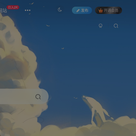
日入2K
网站
发布
开通会员