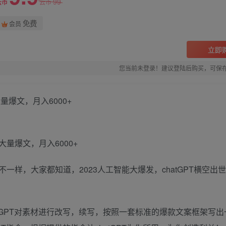
99
云币
云币
免费
会员
立即
您当前未登录！建议登陆后购买，可保
量爆文，月入6000+
样，大家都知道，2023人工智能大爆发，chatGPT横空出
tGPT对素材进行改写，续写，按照一套标准的爆款文案框架写