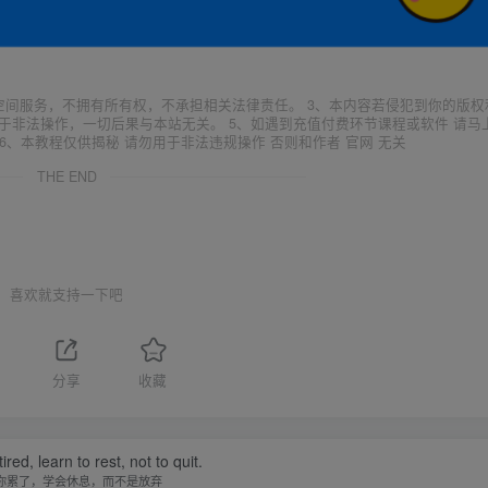
空间服务，不拥有所有权，不承担相关法律责任。 3、本内容若侵犯到你的版权
于非法操作，一切后果与本站无关。 5、如遇到充值付费环节课程或软件 请马
6、本教程仅供揭秘 请勿用于非法违规操作 否则和作者 官网 无关
THE END
喜欢就支持一下吧
1
分享
收藏
tired, learn to rest, not to quit.
你累了，学会休息，而不是放弃