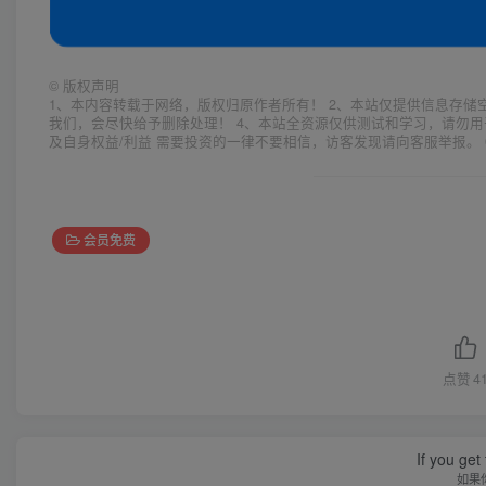
©
版权声明
1、本内容转载于网络，版权归原作者所有！ 2、本站仅提供信息存储
我们，会尽快给予删除处理！ 4、本站全资源仅供测试和学习，请勿用
及自身权益/利益 需要投资的一律不要相信，访客发现请向客服举报。 
会员免费
点赞
4
If you get 
如果