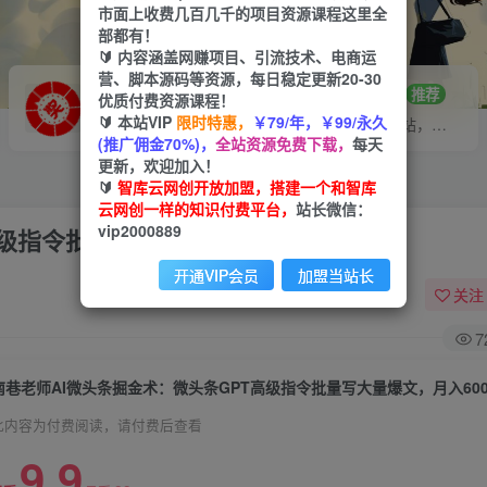
市面上收费几百几千的项目资源课程这里全
部都有！
🔰 内容涵盖网赚项目、引流技术、电商运
营、脚本源码等资源，每日稳定更新20-30
VIP推广
招募站长
70%分佣
推荐
优质付费资源课程！
🔰 本站VIP
限时特惠，
￥79/年，￥99/永久
会员专属推广链接
搭建同款网站，自己当老板
(推广佣金70%)，
全站资源免费下载，
每天
更新，欢迎加入！
🔰
智库云网创开放加盟，搭建一个和智库
云网创一样的知识付费平台，
站长微信：
vip2000889
级指令批量写大量爆文，月入6000+
开通VIP会员
加盟当站长
关注
7
南巷老师AI微头条掘金术：微头条GPT高级指令批量写大量爆文，月入600
此内容为付费阅读，请付费后查看
9.9