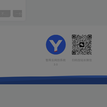
抖音24小时无人直播音乐，不违规，不封号纯撸音浪，小白实操当天日入1000+
一份资料多种变现方式，小白也能轻松上手，日入800不是问题
智库云网创系统
扫码加站长微信
3.0