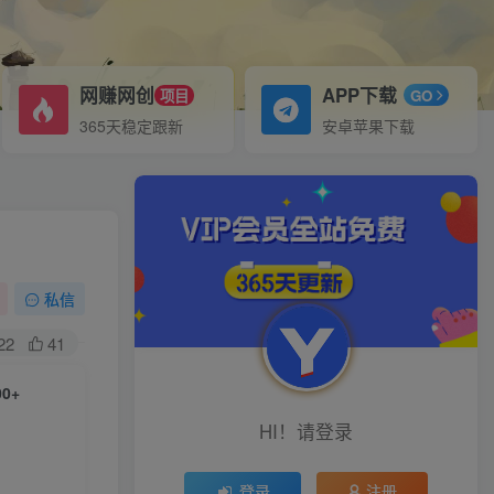
网赚网创
APP下载
项目
GO
365天稳定跟新
安卓苹果下载
私信
22
41
0+
HI！请登录
登录
注册