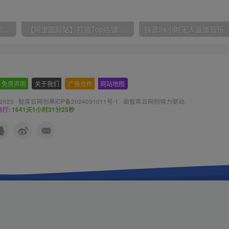
小红书最新拉新野路子，一部手机即可操作，一单15块，做得好日入2000+
【阿里国际站】打造Top店铺&获得优质询盘客户，​95%的国际站讲师不会说的运营技巧
免责声明
-
关于我们
-
广告合作
-
网站地图
 2023 ·
智库云网创黑ICP备2024031011号-1
· 由
智库云网创
强力驱动.
行:
1641天1小时31分26秒