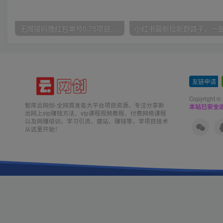
无限接码撸红包单号0.75项目无偿分享给你【揭秘】
友链申请
-
Copyright ©
智库云网创-全网首发各大平台项目资源、专注分享新
本站已安全运
出网上vip赚钱方法、vip课程视频教程、付费网络课程
以及网赚培训，学习引流、建站、赚钱等，学项目技术
从这里开始！