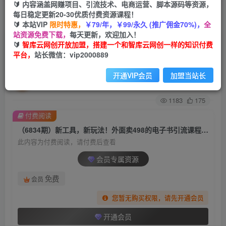
🔰 内容涵盖网赚项目、引流技术、电商运营、脚本源码等资源，
每日稳定更新20-30优质付费资源课程！
首页
创业课程
会员专属
正文
🔰 本站VIP
限时特惠，
￥79/年，￥99/永久 (推广佣金70%)，
全
站资源免费下载，
每天更新，欢迎加入！
（6834期）新工具，新玩法！外面卖498的电子书
🔰
智库云网创开放加盟，搭建一个和智库云网创一样的知识付费
平台，
站长微信：vip2000889
引流课程，内附教程+工具
开通VIP会员
加盟当站长
智库云网创
关注
私信
2年前发布
1183
175
付费阅读
（6834期）新工具，新玩法！外面卖498的电子书引流课程，内附教程+工具
此内容为付费阅读，请付费后查看
会员专属资源
免费
会员
您暂无购买权限，请先开通会员
开通会员