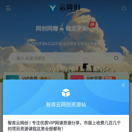
网创网赚 ∞ 稳定更新
网创资源&实战项目 全网首发全年365天更新
输入关键词搜索
VIP会员
VIP交流
抢先
群聊
免费下载全站资源
研究探讨更多创业项目路子。
VIP推广
招募站长
70%分佣
推荐
智库云网创资源站
会员专属推广链接
搭建同款网站，自己当老板
智库云网创 | 专注优质VIP网课资源分享，市面上收费几百几千
网赚网创
APP下载
项目
GO
的项目资源课程这里全部都有！
365天稳定跟新
安卓苹果下载