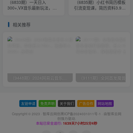
（6833期）一天日入
（6835期）小红书简历模板
300+,VX音乐最新玩法，一
引流变现课，简历资料3.9一
单利润率可达99%
单,轻松一月2000单+（教程
+资料）
相关推荐
（9448期）2024网易云音乐人挂机项目，单机日入150+，无脑月入5000+
友链申请
-
免责声明
-
关于我们
-
广告合作
-
网站地图
Copyright © 2023 ·
智库云网创黑ICP备2024031011号-1
· 由
智库云网
创
强力驱动.
本站已安全运行:
1639天7小时25分4秒