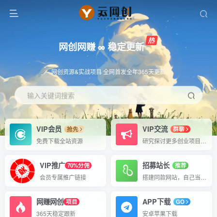
网创网赚 ∞ 稳定更新
网创资源&实战项目 全网首发全年365天更新
输入关键词搜索
VIP会员
VIP交流
抢先
群聊
免费下载全站资源
研究探讨更多创业项目路子。
VIP推广
招募站长
70%分佣
推荐
会员专属推广链接
搭建同款网站，自己当老板
网赚网创
APP下载
项目
GO
365天稳定跟新
安卓苹果下载