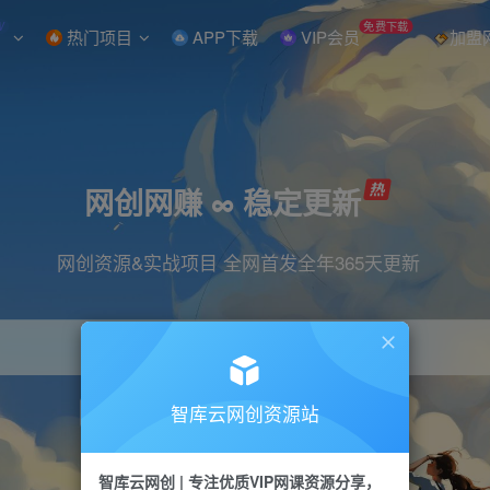
W
免费下载
热门项目
APP下载
VIP会员
加盟
网创网赚 ∞ 稳定更新
网创资源&实战项目 全网首发全年365天更新
智库云网创资源站
引流
抖音
直播
小红书
剪辑
快手
智库云网创 | 专注优质VIP网课资源分享，