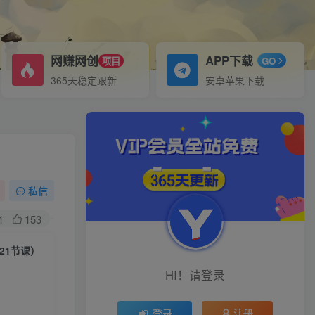
网赚网创
APP下载
项目
GO
365天稳定跟新
安卓苹果下载
私信
1
153
21节课）
HI！请登录
登录
注册