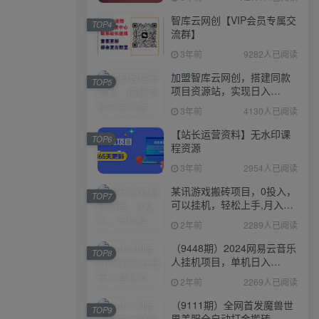
智库云网创【VIP会员专属交
TOP4
流群】
3年前
9282人已阅读
加盟智库云网创，搭建同款
TOP5
项目资源站，实现日入
2000+
3年前
4130人已阅读
【站长运营资料】无水印课
TOP6
程资源
3年前
2954人已阅读
某讯游戏搬砖项目，0投入，
TOP7
可以挂机，轻松上手,月入
3000+上不封顶
2年前
2289人已阅读
（9448期）2024网易云音乐
TOP8
人挂机项目，单机日入
150+，无脑月入5000+
2年前
2269人已阅读
（9111期）全网首发魔兽世
TOP9
界美服全自动打金搬砖，日