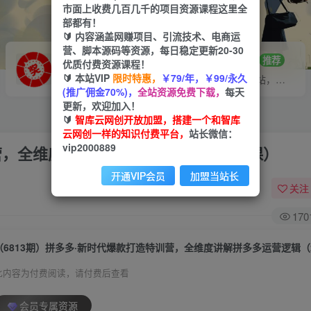
市面上收费几百几千的项目资源课程这里全
部都有！
🔰 内容涵盖网赚项目、引流技术、电商运
营、脚本源码等资源，每日稳定更新20-30
VIP推广
招募站长
70%分佣
推荐
优质付费资源课程！
🔰 本站VIP
限时特惠，
￥79/年，￥99/永久
会员专属推广链接
搭建同款网站，自己当老板
(推广佣金70%)，
全站资源免费下载，
每天
更新，欢迎加入！
🔰
智库云网创开放加盟，搭建一个和智库
云网创一样的知识付费平台，
站长微信：
vip2000889
营，全维度讲解拼多多运营逻辑（21节课）
开通VIP会员
加盟当站长
关注
170
（6813期）拼多多·新时代爆款打造特训营，全维度讲解拼多多运营逻辑（
此内容为付费阅读，请付费后查看
会员专属资源