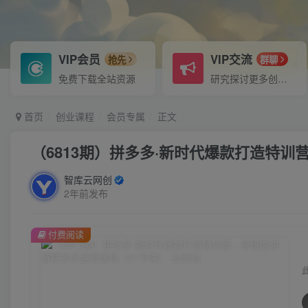
VIP会员
VIP交流
抢先
群聊
免费下载全站资源
研究探讨更多创业项目路子。
首页
创业课程
会员专属
正文
（6813期）拼多多·新时代爆款打造特训
智库云网创
2年前发布
付费阅读