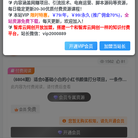
🔰 内容涵盖网赚项目、引流技术、电商运营、脚本源码等资源，
每日稳定更新20-30优质付费资源课程！
首页
创业课程
会员专属
正文
🔰 本站VIP
限时特惠，
￥79/年，￥99/永久 (推广佣金70%)，
全
站资源免费下载，
每天更新，欢迎加入！
（6804期）适合0基础小白的小红书颜值打分项
🔰
智库云网创开放加盟，搭建一个和智库云网创一样的知识付费
平台，
站长微信：vip2000889
目，一条作品收入1000+
开通VIP会员
加盟当站长
智库云网创
关注
私信
2年前发布
1562
81
付费阅读
（6804期）适合0基础小白的小红书颜值打分项目，一条作品收入1000+
此内容为付费阅读，请付费后查看
会员专属资源
免费
会员
您暂无购买权限，请先开通会员
开通会员