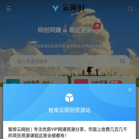
网创网赚 ∞ 稳定更新
网创资源&实战项目 全网首发全年365天更新
输入关键词搜索
VIP会员
VIP交流
抢先
群聊
免费下载全站资源
研究探讨更多创业项目路子。
VIP推广
招募站长
70%分佣
推荐
智库云网创资源站
会员专属推广链接
搭建同款网站，自己当老板
智库云网创 | 专注优质VIP网课资源分享，市面上收费几百几千
网赚网创
APP下载
项目
GO
的项目资源课程这里全部都有！
365天稳定跟新
安卓苹果下载