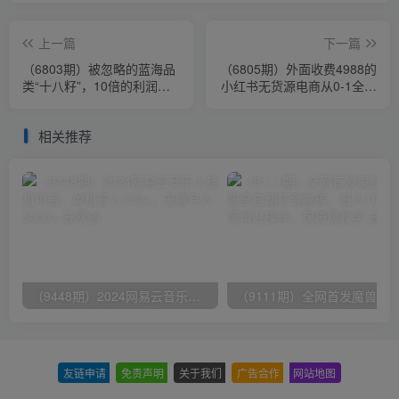
上一篇
下一篇
（6803期）被忽略的蓝海品
（6805期）外面收费4988的
类“十八籽”，10倍的利润差
小红书无货源电商从0-1全流
价，同行一天几十单
程，日入1000＋
相关推荐
（9448期）2024网易云音乐人挂机项目，单机日入150+，无脑月入5000+
友链申请
-
免责声明
-
关于我们
-
广告合作
-
网站地图