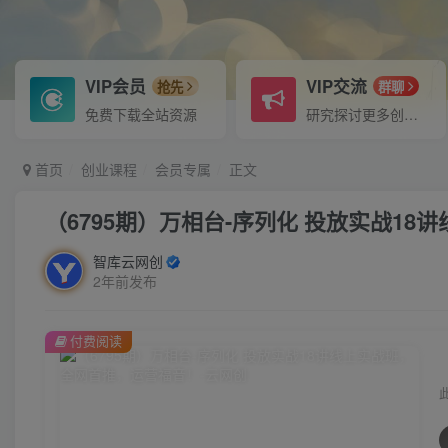
VIP会员
VIP交流
抢先
群聊
免费下载全站资源
研究探讨更多创业项目路子。
首页
创业课程
会员专属
正文
（6795期）万相台-序列化 投放实战1
智库云网创
2年前发布
付费阅读