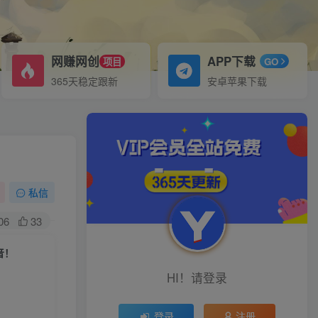
网赚网创
APP下载
项目
GO
365天稳定跟新
安卓苹果下载
私信
06
33
音！
HI！请登录
登录
注册