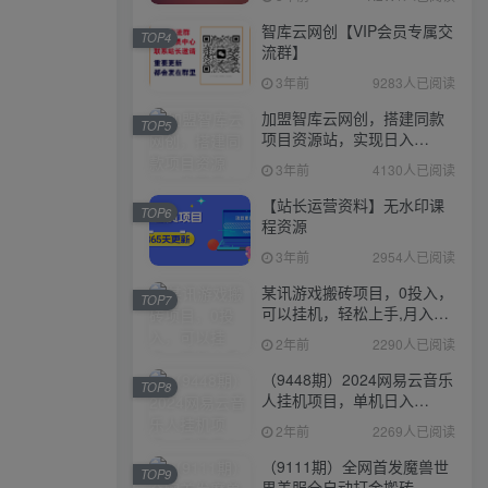
智库云网创【VIP会员专属交
TOP4
流群】
3年前
9283人已阅读
加盟智库云网创，搭建同款
TOP5
项目资源站，实现日入
2000+
3年前
4130人已阅读
【站长运营资料】无水印课
TOP6
程资源
3年前
2954人已阅读
某讯游戏搬砖项目，0投入，
TOP7
可以挂机，轻松上手,月入
3000+上不封顶
2年前
2290人已阅读
（9448期）2024网易云音乐
TOP8
人挂机项目，单机日入
150+，无脑月入5000+
2年前
2269人已阅读
（9111期）全网首发魔兽世
TOP9
界美服全自动打金搬砖，日