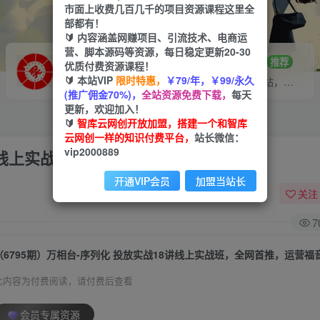
市面上收费几百几千的项目资源课程这里全
部都有！
🔰 内容涵盖网赚项目、引流技术、电商运
营、脚本源码等资源，每日稳定更新20-30
VIP推广
招募站长
70%分佣
推荐
优质付费资源课程！
🔰 本站VIP
限时特惠，
￥79/年，￥99/永久
会员专属推广链接
搭建同款网站，自己当老板
(推广佣金70%)，
全站资源免费下载，
每天
更新，欢迎加入！
🔰
智库云网创开放加盟，搭建一个和智库
云网创一样的知识付费平台，
站长微信：
vip2000889
8讲线上实战班，全网首推，运营福音！
开通VIP会员
加盟当站长
关注
7
（6795期）万相台-序列化 投放实战18讲线上实战班，全网首推，运营福
此内容为付费阅读，请付费后查看
会员专属资源