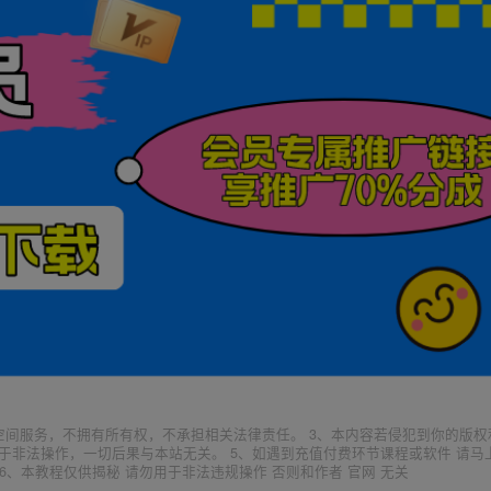
空间服务，不拥有所有权，不承担相关法律责任。 3、本内容若侵犯到你的版权
于非法操作，一切后果与本站无关。 5、如遇到充值付费环节课程或软件 请马
6、本教程仅供揭秘 请勿用于非法违规操作 否则和作者 官网 无关