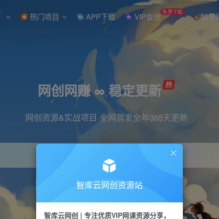
W
免费下载
热门项目
APP下载
VIP会员
加盟
网创网赚 ∞ 稳定更新
网创资源&实战项目 全网首发全年365天更新
智库云网创资源站
引流
抖音
直播
小红书
剪辑
快手
智库云网创 | 专注优质VIP网课资源分享，