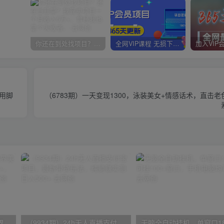
你还在到处找项目？还在当韭菜？我靠卖项目一个月收入5万+，曾经我也是个失败者。
全网VIP课程 无损下载~
专用脚
（6783期）一天变现1300，泳装美女+情感话术，直击
（9111期）全网首发魔兽世界美服全自动打金搬砖，日入1000+，简单好操作，保姆级教学
（9934期）24h无人直播支付宝项目，最新带货玩法，纯躺赚实测日入500+