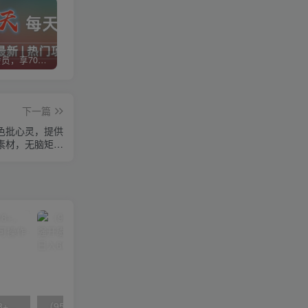
加入VIP会员，享70%的推广提成，免费学习多种网上创业课程，菜鸟秒变大神！
智库云网创【VIP会员专属交流群】
加盟智库云网创，搭建同款项目资源站，实现日入2000+
下一篇
老色批心灵，提供
素材，无脑矩…
无脑全自动挂机，单窗口18+，可挂100+窗口，手机电脑均可操作
（9571期）快手直播短剧玩法，强开磁力聚星，结合多种变现方式日入600+