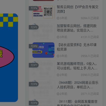
智库云网创【VIP会员专属交
TOP4
流群】
3年前
9284人已阅读
加盟智库云网创，搭建同款
TOP5
项目资源站，实现日入
2000+
3年前
4131人已阅读
【站长运营资料】无水印课
TOP6
程资源
3年前
2956人已阅读
某讯游戏搬砖项目，0投入，
TOP7
可以挂机，轻松上手,月入
3000+上不封顶
2年前
2290人已阅读
（9448期）2024网易云音乐
TOP8
人挂机项目，单机日入
150+，无脑月入5000+
2年前
2271人已阅读
（9111期）全网首发魔兽世
TOP9
界美服全自动打金搬砖，日