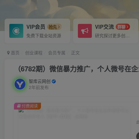
VIP会员
VIP交流
抢先
群聊
免费下载全站资源
研究探讨更多创业项目路子。
首页
创业课程
会员专属
正文
（6782期）微信暴力推广，个人微号在
智库云网创
2年前发布
付费阅读