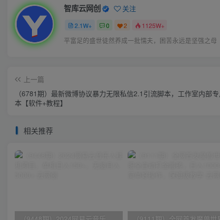
智库云网创
关注
2.1W+
0
2
1125W+
平富足的盛世徒然养成一批懦夫，困苦永远是坚强之母
上一篇
（6781期）最新微博协议暴力无限私信2.1引流脚本，工作室内部
本【软件+教程】
相关推荐
（9448期）2024网易云音乐人挂机项目，单机日入150+，无脑月入5000+