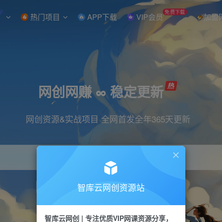
W
免费下载
热门项目
APP下载
VIP会员
加盟
网创网赚 ∞ 稳定更新
网创资源&实战项目 全网首发全年365天更新
智库云网创资源站
引流
抖音
直播
小红书
剪辑
快手
智库云网创 | 专注优质VIP网课资源分享，