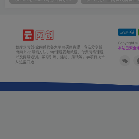
友链申请
-
Copyright ©
智库云网创-全网首发各大平台项目资源、专注分享新
本站已安全运
出网上vip赚钱方法、vip课程视频教程、付费网络课程
以及网赚培训，学习引流、建站、赚钱等，学项目技术
从这里开始！