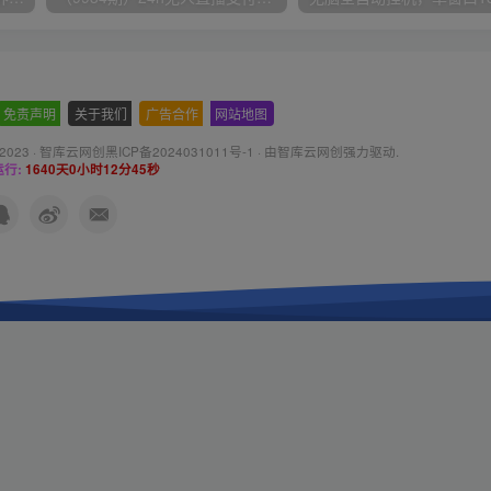
免责声明
-
关于我们
-
广告合作
-
网站地图
 2023 ·
智库云网创黑ICP备2024031011号-1
· 由
智库云网创
强力驱动.
行:
1640天0小时12分46秒