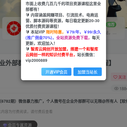
市面上收费几百几千的项目资源课程这里全
部都有！
🔰 内容涵盖网赚项目、引流技术、电商运
营、脚本源码等资源，每日稳定更新20-30
VIP推广
招募站长
70%分佣
推荐
优质付费资源课程！
🔰 本站VIP
限时特惠，
￥79/年，￥99/永久
会员专属推广链接
搭建同款网站，自己当老板
(推广佣金70%)，
全站资源免费下载，
每天
更新，欢迎加入！
🔰
智库云网创开放加盟，搭建一个和智库
云网创一样的知识付费平台，
站长微信：
vip2000889
企业外部群可以无限@所有人【软件+教程】
开通VIP会员
加盟当站长
关注
188
（6782期）微信暴力推广，个人微号在企业外部群可以无限@所有人【软
此内容为付费阅读，请付费后查看
会员专属资源