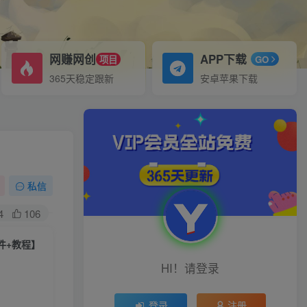
网赚网创
APP下载
项目
GO
365天稳定跟新
安卓苹果下载
私信
4
106
件+教程】
HI！请登录
登录
注册