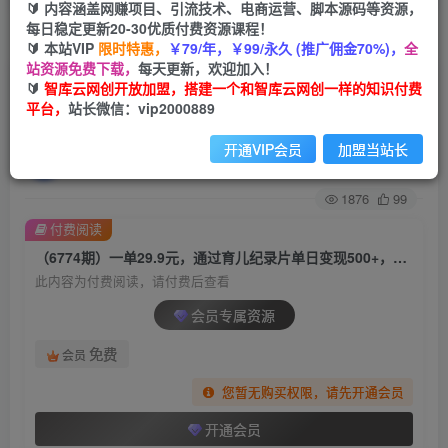
🔰 内容涵盖网赚项目、引流技术、电商运营、脚本源码等资源，
每日稳定更新20-30优质付费资源课程！
首页
创业课程
会员专属
正文
🔰 本站VIP
限时特惠，
￥79/年，￥99/永久 (推广佣金70%)，
全
站资源免费下载，
每天更新，欢迎加入！
（6774期）一单29.9元，通过育儿纪录片单日变
🔰
智库云网创开放加盟，搭建一个和智库云网创一样的知识付费
平台，
站长微信：vip2000889
现500+，一部手机即可操作，0成本变现
开通VIP会员
加盟当站长
智库云网创
关注
私信
2年前发布
1876
99
付费阅读
（6774期）一单29.9元，通过育儿纪录片单日变现500+，一部手机即可操作，0成本变现
此内容为付费阅读，请付费后查看
会员专属资源
免费
会员
您暂无购买权限，请先开通会员
开通会员