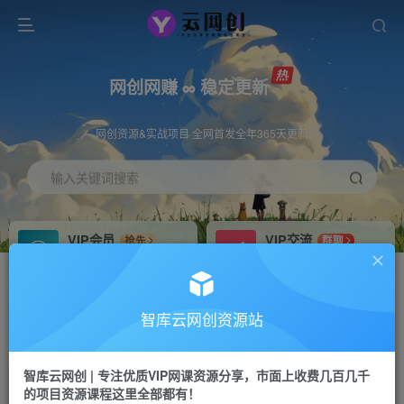
网创网赚 ∞ 稳定更新
网创资源&实战项目 全网首发全年365天更新
输入关键词搜索
VIP会员
VIP交流
抢先
群聊
免费下载全站资源
研究探讨更多创业项目路子。
VIP推广
招募站长
70%分佣
推荐
智库云网创资源站
会员专属推广链接
搭建同款网站，自己当老板
智库云网创 | 专注优质VIP网课资源分享，市面上收费几百几千
网赚网创
APP下载
项目
GO
的项目资源课程这里全部都有！
365天稳定跟新
安卓苹果下载